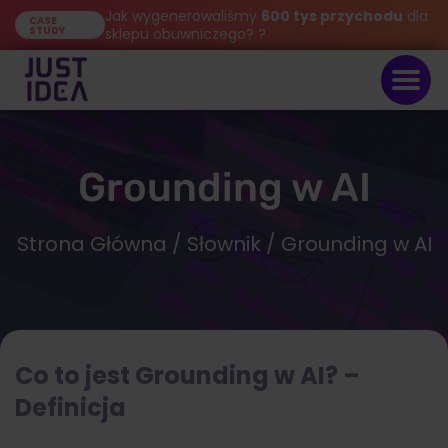
Jak wygenerowaliśmy
600 tys przychodu
dla
CASE
STUDY
sklepu obuwniczego? ?
Grounding w AI
Strona Główna
/
Słownik
/ Grounding w AI
Co to jest Grounding w AI? –
Definicja