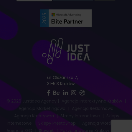
ul. Olszańska 7,
31-513 Kraków
© 2026 JustIdea Agency
|
Agencja Interaktywna Kraków
|
Agencja Marketingowa
|
Agencja Reklamowa
Agencja Kreatywna
|
Strony Internetowe
|
Sklepy
Internetowe
|
Sklepy PrestaShop
|
Agencja WordPress
|
Agencja SEO
|
Słownik
|
Pozycjonowanie Kraków
|
Mapa