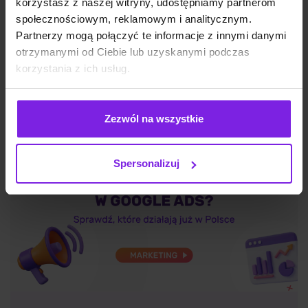
korzystasz z naszej witryny, udostępniamy partnerom
społecznościowym, reklamowym i analitycznym.
Partnerzy mogą połączyć te informacje z innymi danymi
SEO
otrzymanymi od Ciebie lub uzyskanymi podczas
Wojciech Wabno
korzystania z ich usług.
Zezwól na wszystkie
Spersonalizuj