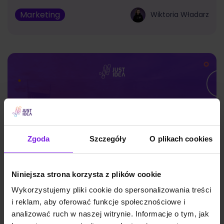
Marketing
Wiktoria Władarz
Zgoda
Szczegóły
O plikach cookies
Niniejsza strona korzysta z plików cookie
Wykorzystujemy pliki cookie do spersonalizowania treści
i reklam, aby oferować funkcje społecznościowe i
Google Discover: czym jest i jak działa?
analizować ruch w naszej witrynie. Informacje o tym, jak