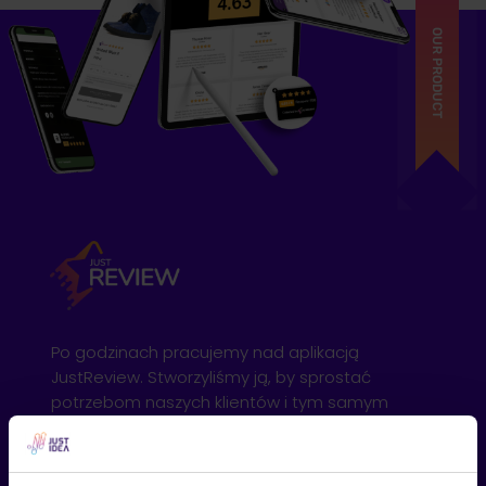
OUR PRODUCT
Po godzinach pracujemy nad aplikacją
JustReview. Stworzyliśmy ją, by sprostać
potrzebom naszych klientów i tym samym
jeszcze skuteczniej podnosić ich wyniki
sprzedażowe! Wykorzystując społeczny dowód
słuszności gromadzimy opinie o markach