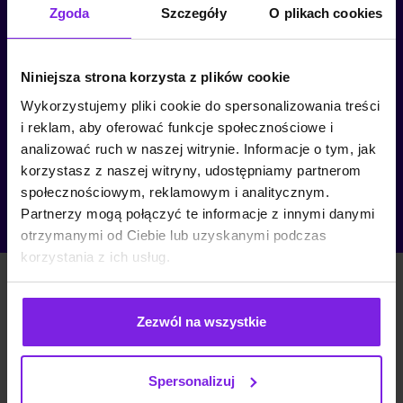
naszych klientów i osadzamy je na ich stronach
Zgoda
Szczegóły
O plikach cookies
internetowych, by zwiększyć zaufania
kupujących do ich produktów. Prezentacja opinii
z Google, Facebook, Allegro, Ebay czy Amazon
Niniejsza strona korzysta z plików cookie
nigdy nie była prostsza.
Wykorzystujemy pliki cookie do spersonalizowania treści
i reklam, aby oferować funkcje społecznościowe i
analizować ruch w naszej witrynie. Informacje o tym, jak
Sprawdź JustReview
korzystasz z naszej witryny, udostępniamy partnerom
społecznościowym, reklamowym i analitycznym.
Partnerzy mogą połączyć te informacje z innymi danymi
otrzymanymi od Ciebie lub uzyskanymi podczas
korzystania z ich usług.
Zezwól na wszystkie
Spersonalizuj