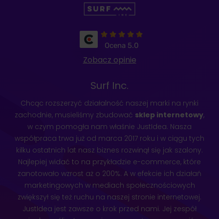
Ocena 5.0
Zobacz opinie
Surf Inc.
Chcąc rozszerzyć działalność naszej marki na rynki
zachodnie, musieliśmy zbudować
sklep internetowy
,
w czym pomogła nam właśnie JustIdea. Nasza
współpraca trwa już od marca 2017 roku i w ciągu tych
kilku ostatnich lat nasz biznes rozwinął się jak szalony.
Najlepiej widać to na przykładzie e-commerce, które
zanotowało wzrost aż o 200%. A w efekcie ich działań
marketingowych w mediach społecznościowych
zwiększył się też ruchu na naszej stronie internetowej.
JustIdea jest zawsze o krok przed nami. Jej zespół