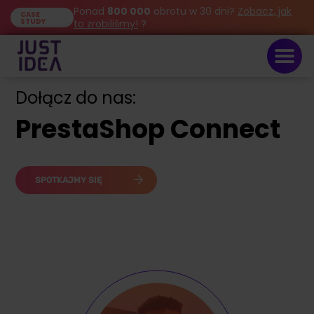
Ponad
800 000
obrotu w 30 dni?
Zobacz, jak
CASE
STUDY
to zrobiliśmy!
?
Dołącz do nas:
PrestaShop Connect
SPOTKAJMY SIĘ