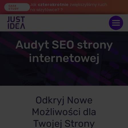
Jak
czterokrotnie
zwiększyliśmy ruch
CASE
STUDY
na wizytówce? ?
Audyt SEO strony
internetowej
Odkryj Nowe
Możliwości dla
Twojej Strony