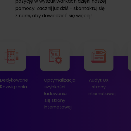
pozycję w wyszukiwarkach dzięki naszej
pomocy. Zacznij już dziś - skontaktuj się
z nami, aby dowiedzieć się więcej!
Optymalizacja
Audyt UX
Audyt
szybkości
strony
SEO
ładowania
internetowej
strony
się strony
internetowej
internetowej