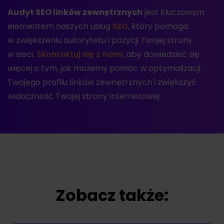
Audyt SEO linków zewnętrznych
jest kluczowym
elementem naszych usług
SEO
, który pomaga
w zwiększeniu autorytetu i pozycji Twojej strony
w sieci.
Skontaktuj się z nami
, aby dowiedzieć się
więcej o tym, jak możemy pomóc w optymalizacji
Twojego profilu linków zewnętrznych i zwiększyć
widoczność Twojej strony internetowej.
Zobacz także: