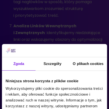
tagi nagłówków w sposób, który pomaga
wyszukiwarkom zrozumieć strukturę
i priorytetyzować treść.
Analiza Linków Wewnętrznych
i Zewnętrznych
: Identyfikujemy niedziałające
linki oraz wskazujemy obszary do optymalizacji
linkowania wewnętrznego.
Analiza Treści Strony
: Oceniamy jakość
i unikalność treści na Twojej stronie, wskazując
Zgoda
Szczegóły
O plikach cookies
obszary do poprawy jak i weryfikując, czy treści
są zoptymalizowane pod kątem słów
Niniejsza strona korzysta z plików cookie
kluczowych.
Wykorzystujemy pliki cookie do spersonalizowania treści
Sprawdzenie Bezpieczeństwa Strony
:
i reklam, aby oferować funkcje społecznościowe i
analizować ruch w naszej witrynie. Informacje o tym, jak
Upewniamy się, że Twoja strona jest bezpieczna
korzystasz z naszej witryny, udostępniamy partnerom
i zabezpieczona, co jest kluczowe dla zaufania