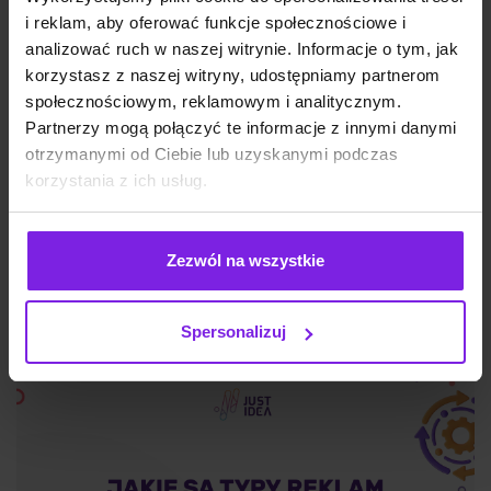
i reklam, aby oferować funkcje społecznościowe i
analizować ruch w naszej witrynie. Informacje o tym, jak
korzystasz z naszej witryny, udostępniamy partnerom
społecznościowym, reklamowym i analitycznym.
Partnerzy mogą połączyć te informacje z innymi danymi
Reddit i UGC w wynikach Google – co to
otrzymanymi od Ciebie lub uzyskanymi podczas
korzystania z ich usług.
znaczy dla Twojej strategii treści
Zezwól na wszystkie
SEO
Małgorzata Walo
Spersonalizuj