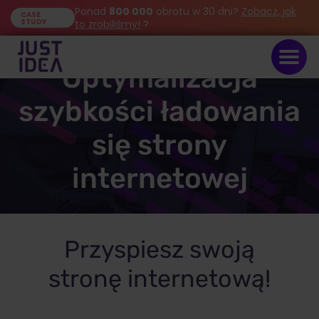
Ponad
800 000
obrotu w 30 dni?
Zobacz, jak
CASE
STUDY
to zrobiliśmy!
?
Optymalizacja
szybkości ładowania
się strony
internetowej
Przyspiesz swoją
stronę internetową!