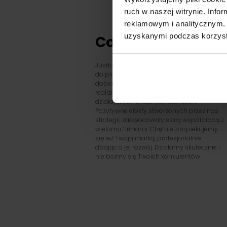
ruch w naszej witrynie. Inf
reklamowym i analitycznym. 
uzyskanymi podczas korzysta
Co oferujemy
JustIdea wyróżnia indywidualne podejście
do planowania strategii Twojej marki oraz
doświadczenie, poparte sukcesami w
realizacji licznych kampanii dla biznesów
działających w różnych branżach.
Pozytywne efekty stworzonych przez nas
strategii, zaowocowały stałą współpracą z
wieloma firmami. Chętnie zaopiekujemy
się też Twoją marką, profesjonalnie
dbając o jej rozwój. Działamy skutecznie i
nie boimy się Twoich konkurentów.