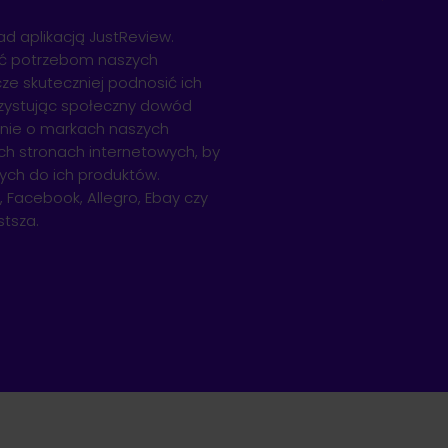
d aplikacją JustReview.
tać potrzebom naszych
ze skuteczniej podnosić ich
rzystując społeczny dowód
inie o markach naszych
ich stronach internetowych, by
ych do ich produktów.
, Facebook, Allegro, Ebay czy
stsza.