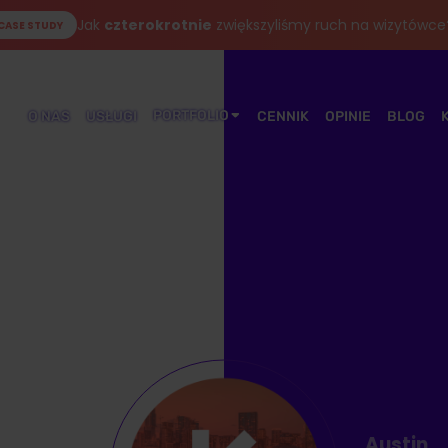
Jak
czterokrotnie
zwiększyliśmy ruch na wizytówce
CASE STUDY
PORTFOLIO
O NAS
USŁUGI
CENNIK
OPINIE
BLOG
Austin