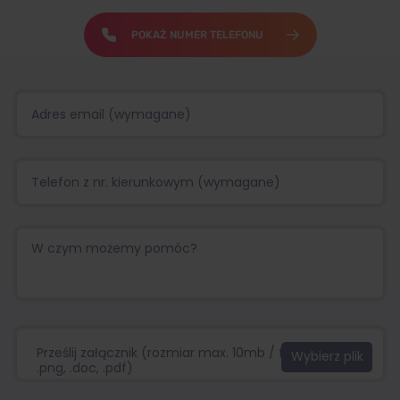
POKAŻ NUMER TELEFONU
Prześlij załącznik (rozmiar max. 10mb / format:.jpg,
.png, .doc, .pdf)