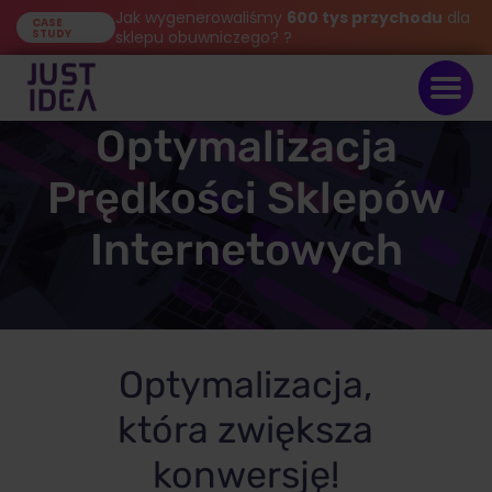
Jak wygenerowaliśmy
600 tys przychodu
dla
CASE
STUDY
sklepu obuwniczego? ?
Optymalizacja
Prędkości Sklepów
Internetowych
Optymalizacja,
która zwiększa
konwersję!