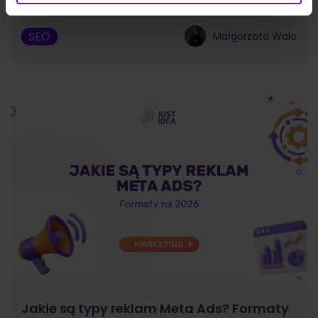
SEO
Małgorzata Walo
Jakie są typy reklam Meta Ads? Formaty