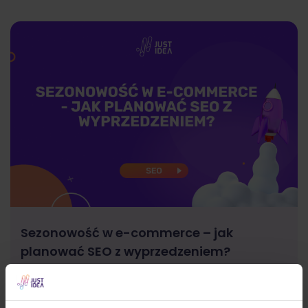
Sezonowość w e-commerce – jak
planować SEO z wyprzedzeniem?