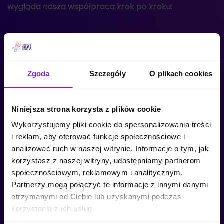
wygląda nasza współpraca krok po kroku:
Projektowanie UX i architektura
systemu
Zgoda
Szczegóły
O plikach cookies
Tworzymy makiety ścieżek zakupowych, strukturę
katalogu i logikę systemu. Na tym etapie planujemy
Niniejsza strona korzysta z plików cookie
integracje z ERP,
CRM
i innymi narzędziami
Wykorzystujemy pliki cookie do spersonalizowania treści
zewnętrznymi.
i reklam, aby oferować funkcje społecznościowe i
analizować ruch w naszej witrynie. Informacje o tym, jak
korzystasz z naszej witryny, udostępniamy partnerom
Warsztat i analiza potrzeb
społecznościowym, reklamowym i analitycznym.
Partnerzy mogą połączyć te informacje z innymi danymi
Poznajemy Twoje procesy sprzedażowe, grupę
otrzymanymi od Ciebie lub uzyskanymi podczas
docelową, konkurencję i cele biznesowe. Definiujemy
korzystania z ich usług.
zakres projektu i dobieramy technologię