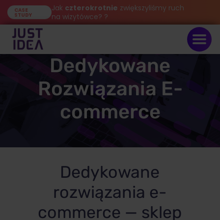
Jak
czterokrotnie
zwiększyliśmy ruch
CASE
STUDY
na wizytówce? ?
Dedykowane
Rozwiązania E-
commerce
Dedykowane
rozwiązania e-
commerce — sklep