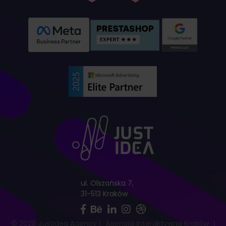
ul. Olszańska 7,
31-513 Kraków
© 2026 JustIdea Agency
|
Agencja Interaktywna Kraków
|