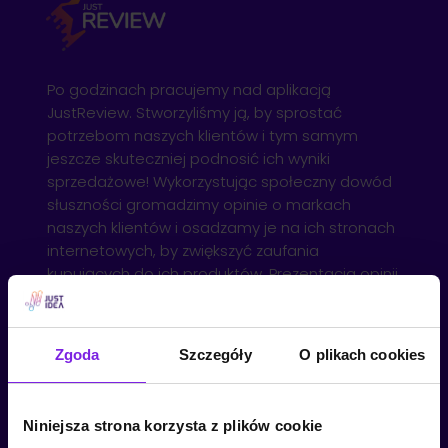
Po godzinach pracujemy nad aplikacją
JustReview. Stworzyliśmy ją, by sprostać
potrzebom naszych klientów i tym samym
jeszcze skuteczniej podnosić ich wyniki
sprzedażowe! Wykorzystując społeczny dowód
słuszności gromadzimy opinie o markach
naszych klientów i osadzamy je na ich stronach
internetowych, by zwiększyć zaufania
kupujących do ich produktów. Prezentacja opinii
z Google, Facebook, Allegro, Ebay czy Amazon
nigdy nie była prostsza.
Zgoda
Szczegóły
O plikach cookies
Sprawdź JustReview
Niniejsza strona korzysta z plików cookie