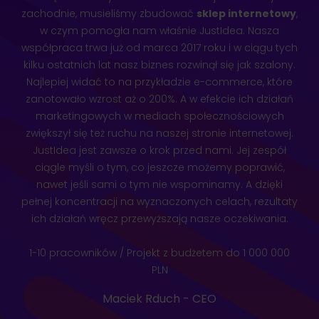
zachodnie, musieliśmy zbudować
sklep internetowy
,
w czym pomogła nam właśnie JustIdea. Nasza
współpraca trwa już od marca 2017 roku i w ciągu tych
kilku ostatnich lat nasz biznes rozwinął się jak szalony.
Najlepiej widać to na przykładzie e-commerce, które
zanotowało wzrost aż o 200%. A w efekcie ich działań
marketingowych w mediach społecznościowych
zwiększył się też ruchu na naszej stronie internetowej.
JustIdea jest zawsze o krok przed nami. Jej zespół
ciągle myśli o tym, co jeszcze możemy poprawić,
nawet jeśli sami o tym nie wspominamy. A dzięki
pełnej koncentracji na wyznaczonych celach, rezultaty
ich działań wręcz przewyższają nasze oczekiwania.
1-10 pracowników / Projekt z budżetem do 1 000 000
PLN
Maciek Rduch - CEO