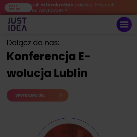
Jak
czterokrotnie
zwiększyliśmy ruch
CASE
STUDY
na wizytówce? ?
Dołącz do nas:
Konferencja E-
wolucja Lublin
SPOTKAJMY SIĘ