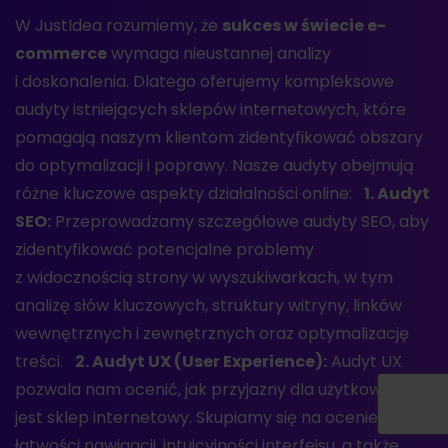
W JustIdea rozumiemy, że
sukces w świecie e-
commerce
wymaga nieustannej analizy
i doskonalenia. Dlatego oferujemy kompleksowe
audyty istniejących sklepów internetowych, które
pomagają naszym klientom zidentyfikować obszary
do optymalizacji i poprawy. Nasze audyty obejmują
różne kluczowe aspekty działalności online:
1. Audyt
SEO:
Przeprowadzamy szczegółowe audyty SEO, aby
zidentyfikować potencjalne problemy
z widocznością strony w wyszukiwarkach, w tym
analizę słów kluczowych, struktury witryny, linków
wewnętrznych i zewnętrznych oraz optymalizację
treści.
2. Audyt UX (User Experience):
Audyt UX
pozwala nam ocenić, jak przyjazny dla użytkownika
jest sklep internetowy. Skupiamy się na ocenie
łatwości nawigacji, intuicyjności interfejsu, a także