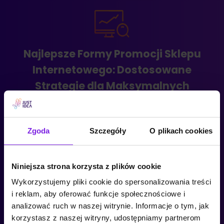
Najlepsze Formy Promocji Sklepu
Internetowego: Dostosowane
Strategie dla Maksymalnych
Rezultatów
Wybór odpowiedniej metody promocji jest kluczowy
Zgoda
Szczegóły
O plikach cookies
dla sukcesu każdego sklepu internetowego.
W JustIdea rozumiemy, że nie każda metoda będzie
Niniejsza strona korzysta z plików cookie
odpowiednia dla każdego biznesu. Oto przegląd
najlepszych form promocji, które oferujemy, wraz
Wykorzystujemy pliki cookie do spersonalizowania treści
i reklam, aby oferować funkcje społecznościowe i
z przewidywanymi rezultatami i czasem,
analizować ruch w naszej witrynie. Informacje o tym, jak
po którym mogą one przynieść efekty:
1. SEO
korzystasz z naszej witryny, udostępniamy partnerom
(Search Engine Optimization):
SEO jest