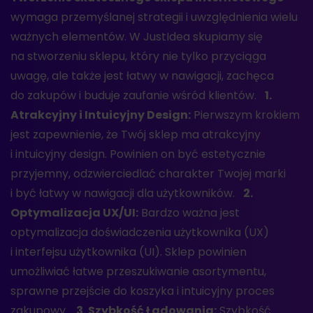
wymaga przemyślanej strategii i uwzględnienia wielu
ważnych elementów. W JustIdea skupiamy się
na stworzeniu sklepu, który nie tylko przyciąga
uwagę, ale także jest łatwy w nawigacji, zachęca
do zakupów i buduje zaufanie wśród klientów.
1.
Atrakcyjny i Intuicyjny Design:
Pierwszym krokiem
jest zapewnienie, że Twój sklep ma atrakcyjny
i intuicyjny design. Powinien on być estetycznie
przyjemny, odzwierciedlać charakter Twojej marki
i być łatwy w nawigacji dla użytkowników.
2.
Optymalizacja UX/UI:
Bardzo ważna jest
optymalizacja doświadczenia użytkownika (UX)
i interfejsu użytkownika (UI). Sklep powinien
umożliwiać łatwe przeszukiwanie asortymentu,
sprawne przejście do koszyka i intuicyjny proces
zakupowy.
3. Szybkość Ładowania:
Szybkość