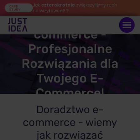
Jak
czterokrotnie
zwiększyliśmy ruch
CASE
STUDY
na wizytówce? ?
Doradztwo e-
commerce -
Profesjonalne
Rozwiązania dla
Twojego E-
Commerce!
Doradztwo e-
commerce - wiemy
jak rozwiązać