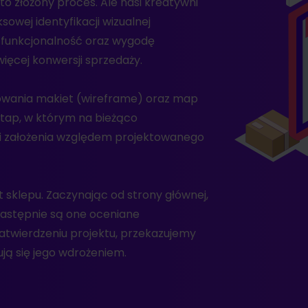
o złożony proces. Ale nasi kreatywni
owej identyfikacji wizualnej
o funkcjonalność oraz wygodę
więcej konwersji sprzedaży.
owania makiet (wireframe) oraz map
etap, w którym na bieżąco
 i założenia względem projektowanego
t sklepu. Zaczynając od strony głównej,
następnie są one oceniane
zatwierdzeniu projektu, przekazujemy
ją się jego wdrożeniem.