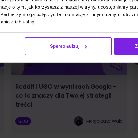
ormacje o tym, jak korzystasz z naszej witryny, udostępniamy p
Partnerzy mogą połączyć te informacje z innymi danymi otrzym
nia z ich usług.
Spersonalizuj
Z
Reddit i UGC w wynikach Google –
co to znaczy dla Twojej strategii
treści
SEO
Małgorzata Walo