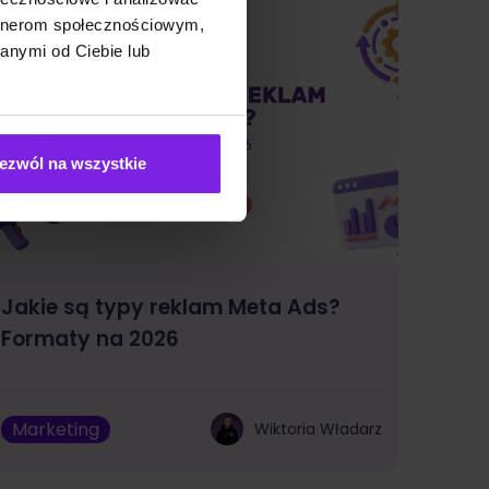
artnerom społecznościowym,
anymi od Ciebie lub
ezwól na wszystkie
Jakie są typy reklam Meta Ads?
Formaty na 2026
Marketing
Wiktoria Władarz