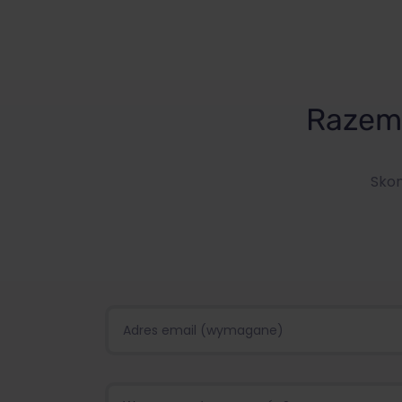
Razem 
Skon