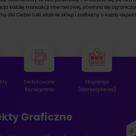
acja każdej transakcji internetowej, powinna się ograniczać
my dla Ciebie taki właśnie sklep i zadbamy o każdy aspekt
Ekspansja
Optymalizacja
(Marketplaces)
Prędkości
skl
kty Graficzne