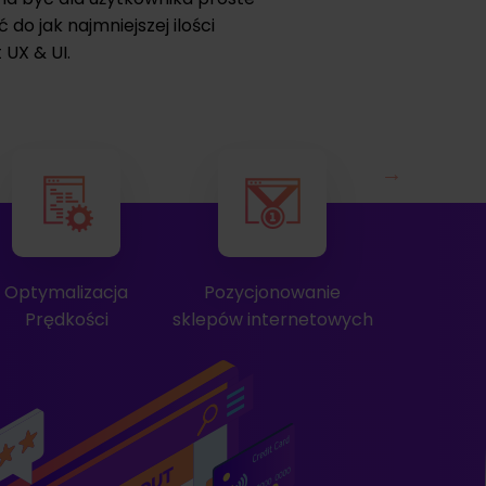
 do jak najmniejszej ilości
 UX & UI.
Pozycjonowanie
Hosting PrestaShop
Audyt UX
epów internetowych
interne