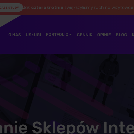
Jak
czterokrotnie
zwiększyliśmy ruch na wizytówce
CASE STUDY
PORTFOLIO
O NAS
USŁUGI
CENNIK
OPINIE
BLOG
anie Sklepów Int