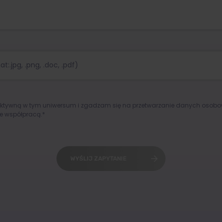
:.jpg, .png, .doc, .pdf)
aktywną w tym uniwersum i zgadzam się na przetwarzanie danych osob
e współpracą.*
WYŚLIJ ZAPYTANIE