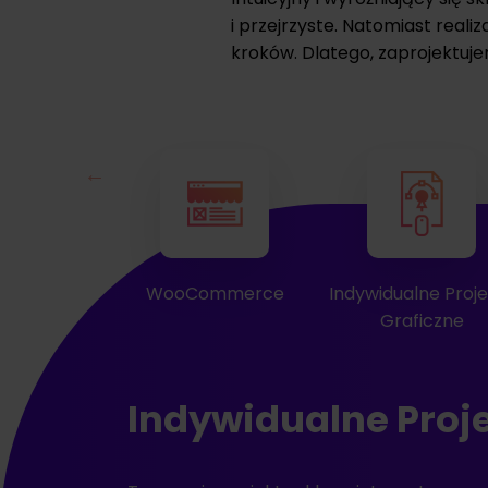
i przejrzyste. Natomiast realiz
kroków. Dlatego, zaprojektuje
ommerce
Indywidualne Projekty
Dedykowane
Graficzne
Rozwiązania
Indywidualne Proje