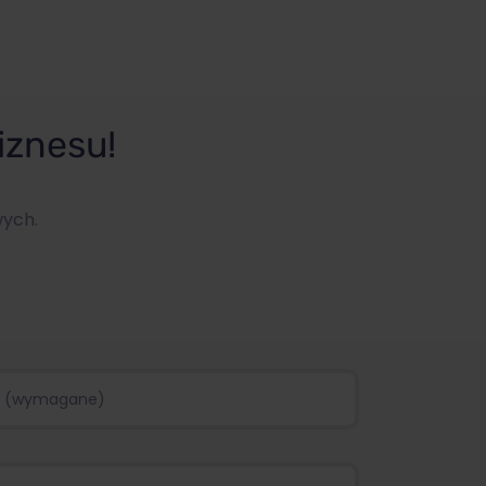
iznesu!
wych.