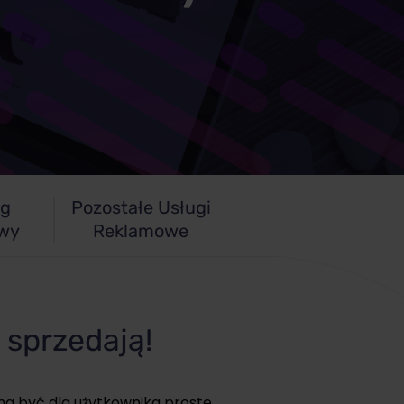
ng
Pozostałe Usługi
owy
Reklamowe
 sprzedają!
 ma być dla użytkownika proste