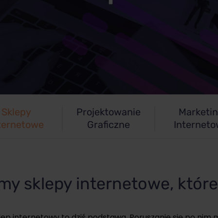
Sklepy
Projektowanie
Marketi
ternetowe
Graficzne
Internet
my sklepy internetowe, które
sklep internetowy to dziś podstawa. Poruszanie się po nim