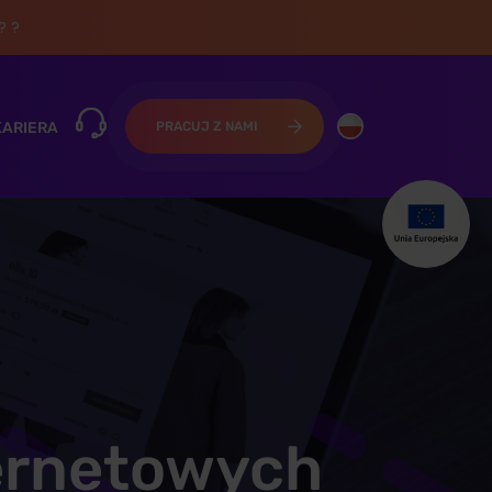
? ?
KARIERA
PRACUJ Z NAMI
ernetowych