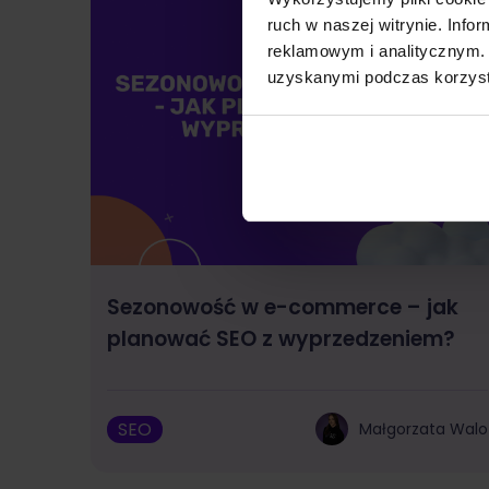
ruch w naszej witrynie. Inf
reklamowym i analitycznym. 
uzyskanymi podczas korzysta
Sezonowość w e-commerce – jak
planować SEO z wyprzedzeniem?
SEO
Małgorzata Walo