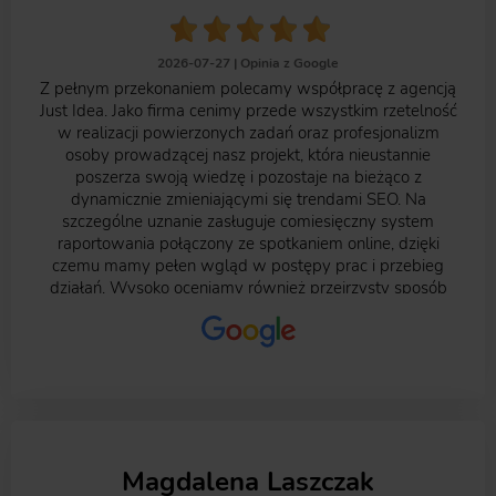
2026-07-27 |
Opinia z Google
Z pełnym przekonaniem polecamy współpracę z agencją
Just Idea. Jako firma cenimy przede wszystkim rzetelność
w realizacji powierzonych zadań oraz profesjonalizm
osoby prowadzącej nasz projekt, która nieustannie
poszerza swoją wiedzę i pozostaje na bieżąco z
dynamicznie zmieniającymi się trendami SEO. Na
szczególne uznanie zasługuje comiesięczny system
raportowania połączony ze spotkaniem online, dzięki
czemu mamy pełen wgląd w postępy prac i przebieg
działań. Wysoko oceniamy również przejrzysty sposób
organizacji pracy na platformie, gdzie wszystkie zadania są
czytelnie udokumentowane i łatwo dostępne. Jedynym
mankamentem naszej dotychczasowej współpracy była
nieprzewidziana podwyżka o 20%, wprowadzona po roku
współpracy, która okazała się dla nas zaskoczeniem.
Magdalena Laszczak