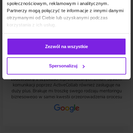
społecznościowym, reklamowym i analitycznym.
Marek
Partnerzy mogą połączyć te informacje z innymi danymi
otrzymanymi od Ciebie lub uzyskanymi podczas
korzystania z ich usług.
2024-04-26 |
Opinia z Google
Współpracuję z JustIdeą przy wdrożeniu dość
Zezwól na wszystkie
skomplikowanego projektu sklepu międzynarodowego.
Najściślejsza współpraca jest z Web Developerem Arkiem
- muszę przyznać z ręką na sercu, że dla tego Pana nie ma
Spersonalizuj
rzeczy niemożliwych, nieraz jestem pod wrażeniem jego
umiejętności :) Za każdym razem jestem bardzo
zadowolony z szybkości wprowadzanych zmian. System
komunikacji poprzez ActiveCollab również zasługuje na
duży plus. Brakuje mi troszkę swego rodzaju mentoringu
biznesowego w samej kwestii przeprowadzenia procesu
sprzedaży zagranicznej. Jednak ogólnie firma podchodzi do
swoich zadań na poważnie, polecam.