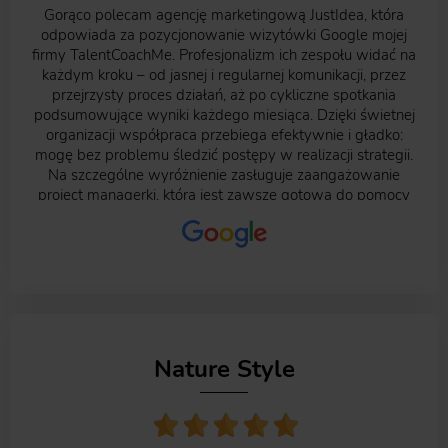
Gorąco polecam agencję marketingową JustIdea, która
odpowiada za pozycjonowanie wizytówki Google mojej
firmy TalentCoachMe. Profesjonalizm ich zespołu widać na
każdym kroku – od jasnej i regularnej komunikacji, przez
przejrzysty proces działań, aż po cykliczne spotkania
podsumowujące wyniki każdego miesiąca. Dzięki świetnej
organizacji współpraca przebiega efektywnie i gładko:
mogę bez problemu śledzić postępy w realizacji strategii.
Na szczególne wyróżnienie zasługuje zaangażowanie
project managerki, która jest zawsze gotowa do pomocy
na każdym etapie współpracy. Dzięki jej wsparciu czuję, że
moja firma jest w dobrych rękach, a nasze cele
marketingowe są traktowane priorytetowo. Dodatkowo,
korzystanie z nowoczesnej i intuicyjnej platformy do
zarządzania projektem to ogromny plus. Jest łatwa w
obsłudze, umożliwia błyskawiczny kontakt z project
managerką i śledzenie zadań. Gorąco polecam agencję
JustIdea wszystkim, którzy szukają profesjonalnego i
Nature Style
skutecznego wsparcia w pozycjonowaniu – JustIdea to
zespół prawdziwych profesjonalistów!