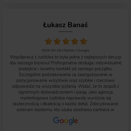
Łukasz Banaś
2025-04-28 |
Opinia z Google
Współpraca z JustIdea to była jedna z najlepszych decyzji
dla naszego biznesu! Profesjonalna obsługa, indywidualne
podejście i świetny kontakt od samego początku.
Szczególne podziękowania za zaangażowanie w
pozycjonowanie wizytówki oraz szybkie i rzeczowe
odpowiedzi na wszystkie pytania. Widać, że to zespół z
ogromnym doświadczeniem i pasją. Jako agencja
marketingowa JustIdea naprawdę wyróżnia się
skutecznością i dbałością o każdy detal. Zdecydowanie
polecam każdemu, kto szuka solidnego partnera w
rozwoju swojego biznesu online!