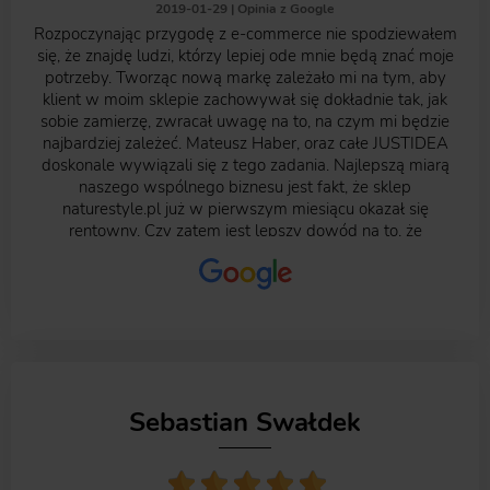
2019-01-29 |
Opinia z Google
Rozpoczynając przygodę z e-commerce nie spodziewałem
się, że znajdę ludzi, którzy lepiej ode mnie będą znać moje
potrzeby. Tworząc nową markę zależało mi na tym, aby
klient w moim sklepie zachowywał się dokładnie tak, jak
sobie zamierzę, zwracał uwagę na to, na czym mi będzie
najbardziej zależeć. Mateusz Haber, oraz całe JUSTIDEA
doskonale wywiązali się z tego zadania. Najlepszą miarą
naszego wspólnego biznesu jest fakt, że sklep
naturestyle.pl już w pierwszym miesiącu okazał się
rentowny. Czy zatem jest lepszy dowód na to, że
JUSTIDEA to był mój najlepszy wybór? Warte
odnotowania jest przede wszystkim to, że kontakt, oraz
wszelkie uzgodnienia nie stanowią żadnego problemu.
Prace wykonywane były zazwyczaj wcześniej od
zaplanowanego terminarza. JUSTIDEA to eksperci również
od reklam googleADS, które oczywiście również mi
obsługują. Jeśli zatem kiedyś wyskoczy wam reklama
mojego sklepu... to pamiętajcie czyja to robota! JUSTIDEA -
Sebastian Swałdek
jeszcze raz serdecznie dziękuję!