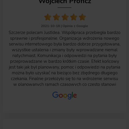
Wojciech Proficz
2021-10-18 |
Opinia z Google
Szczerze polecam JustIdea. Współpraca przebiegła bardzo
sprawnie i profesjonalnie. Organizacja wdrożenia nowego
serwisu internetowego była bardzo dobrze przygotowana,
wszystkie ustalenia i zmiany były wprowadzane niemal
natychmiast. Komunikacja i odpowiedzi na pytania były
przeprowadzane w bardzo krótkim czasie. Efekt końcowy
jest taki jak był planowany, pomoc i odpowiedzi na pytania
można było uzyskać na bieżąco bez zbędnego długiego
czekania. Finalnie przełożyło się to na wdrożenie serwisu
w planowanych ramach czasowych co często stanowi
problem w wielu innych agencjach. Dziękuję za możliwość
współpracy :)