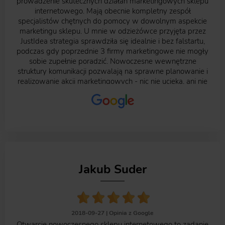
prowadzenie skutecznych działań marketingowych sklepu
za zaangażowanie i za wszystko co dla nas robisz !!!!
internetowego. Mają obecnie kompletny zespół
specjalistów chętnych do pomocy w dowolnym aspekcie
marketingu sklepu. U mnie w odzieżówce przyjęta przez
JustIdea strategia sprawdziła się idealnie i bez falstartu,
podczas gdy poprzednie 3 firmy marketingowe nie mogły
sobie zupełnie poradzić. Nowoczesne wewnętrzne
struktury komunikacji pozwalają na sprawne planowanie i
realizowanie akcji marketingowych - nic nie ucieka, ani nie
zostaje bez odpowiedzi. Model rozliczania jest ludźki -
niezobowiązujący klienta i nie zjadający reszty marży po
odliczeniu kosztów reklamy. Ta kwestia mnie przekonała
do podjęcia współpracy, gdyż w mojej opinii jeśli agencja
marketingowa jest na tyle pewna swoich umiejętności, że
nie wiąże klienta umową i karami umownymi, to musi być
pewna swoich możliwości bo sama przecież ryzykuje
własnym budżetem, PRem i czasem specjalistów.
Jakub Suder
Raportowanie osiągnięć, kontakt, jakość tworzonych
materiałów reklamowych, dopasowane do klienta
strategie, influence marketing, znajomość trendów - to
wszystko oceniam na 9-10/10. Polecam każdemu agencję
JustIdea (może to trochę zbyt oficjalne jak na opinie w
2018-09-27 |
Opinia z Google
Google, ale ręczę, że wyraziłem szczere, własne i
Otwarcie nowoczesnego sklepu internetowego to zadanie