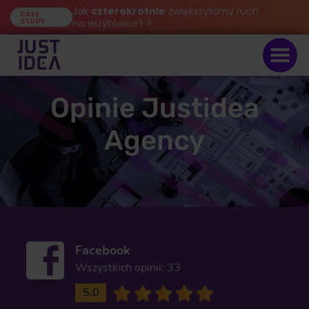
Jak
czterokrotnie
zwiększyliśmy ruch
CASE
STUDY
na wizytówce? ?
Opinie Justidea
Agency
Facebook
Wszystkich opinii: 33
5.0