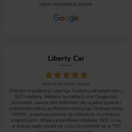
należy wprowadzić zmiany.
Liberty Car
2025-10-23 |
Opinia z Google
Polecam współpracę z agencja. Działamy od ponad roku z
SEO i reklamą. Reklama na mediach oraz Google bez
zastrzeżeń, zawsze pod telefonem, jak są jakieś pytania i
wątpliwości odrazu je Malwina rozwiązuje. Obsługa strony
WWW : proponują pomysły do wdrążenia, wychodzą z
propozycjami i dbają o prawidłowe działanie. SEO: U nas
w branży zajęło ponad rok czasu na przebicie się w TOP
wyszukiwania. Ale dało rady.