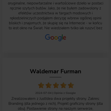
oryginalne, niepowtarzalne i wartościowe dzieło w postaci
ręcznie szytych butów. Jako, że nie byłem zadowolony z
efektów uczestnictwa w targach modowych i
rękodzielniczych podjąłem decyzję wbrew ogólnej opinii
bliskich i znajomych, że skupię się na Internecie - w końcu
to jest okno na Świat. Nie wiedziałem tylko jak ruszyć bez
zaplecza typu profesjonalna strona Internetowa, reklama,
pozycjonowanie etc. Tak więc zacząłem szukać... i
natrafiłem na profil Mateusza. Umówiliśmy się na
spotkanie i postanowiliśmy połączyć siły. W wielkim
skrócie i wyjątkowo szczerze jestem teraz w stanie
powiedzieć, że przez około pół roku zwojowaliśmy więcej
niż mogłem sobie wyobrazić. Mateusz w raz ze swoją
ekipą zadbali o najmniejsze szczegóły jeśli chodzi o
Waldemar Furman
kwestie wizerunkowe mojej strony - w końcu to szlachetne
rękodzieło, a nie marka z szamponami w ofercie. Zdaję
sobie sprawę też z tego, że obsługują wiele firm, ale
znalezienie kilku minut na telefon czy napisanie email'la do
redaktorów gazet nie było problemem - a efekt był taki, że
2024-07-04 |
Opinia z Google
na przestrzeni około 45 dni miałem dzięki temu okazję
Zrealizowałem z JustIdea dwa projekty strony. Zakres:
udzielić kilku wywiadów jak i pokazać się szerszej
Branding (dla jednego z nich), Projekt graficzny strony (dla
publiczności w reportażach wideo. Jak dla mnie to
obu). Postawienie strony na naszym serwerze,