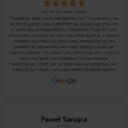
2021-03-24 |
Opinia z Google
Prowadzac sklep na terenie Niemiec od 7 lat pierwszy raz
od taki dlugiego czasu natknelam sie na agencje, ktora ma
w sobie tyle profesjonalizmu i rzetelnosci. Przez ten czas
od poczatku istnienia na rynku wszystkie agencje, z ktorymi
mielismy stycznosc czy to na rynku niemieckim czy tez
polskim nie zapewnialy nam takiej obslugi i opieki jak
wlasnie JustIdea - to zespol ludzi, ktory znaja sie na tym co
robia, naprawde kompleksowo oferuja obsluge
marketingowo. Chodz jak na razie nasza wspolpraca trwa ,
krotko to juz widzimy znaczace efekty dzialania Agencji
Interaktywnej. Efekty współpracy z JustIdea są widoczne,
wymierne i przekładają się bezpośrednio na wyniki
sprzedaży naszych produktow. Polecamy, bo to ludzie,
którzy naprawdę wiedzą co robią i potrafią pochylić się
nad każdym problemem.
Paweł Sanojca