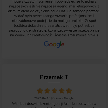
graficznego i postawienia strony. Nie miałem doswiadczen
mogę z czystym sumieniem powiedzieć, że to jedna z
z SEO i PM, natomiast otrzymałem oferty - które były
najlepszych jeśli nie najlepsza agencji marketingowych, z
przejrzyste i jasno opisane co też jest na plus. Kiedyś
jakimi miałem do czynienia od 20 lat. Od samego początku
skorzystam. Pozdrawiam
widać było pełne zaangażowanie, profesjonalizm i
nieszablonowe podejście do mojego projektu. Zespół
JustIdea dokładnie przeanalizował moje potrzeby i
zaproponował strategię, która rzeczywiście przełożyła się
na wyniki. Ich kreatywność, świetne zrozumienie rynku i
umiejętność tworzenia angażujących kampanii sprawiły, że
moja firma zyskała znacznie większą widoczność i
rozpoznawalność. Szczególnie doceniam: ✅ Indywidualne
podejście – czułem, że mój projekt jest traktowany
priorytetowo, a każda strategia była skrojona pod moje
potrzeby. ✅ Kompleksowe wsparcie – od strategii, przez
branding, po kampanie reklamowe – wszystko było spójne
i dopracowane w najmniejszym detalu. ✅ Efektywność –
Przemek T
nie było pustych obietnic, tylko konkretne działania, które
przyniosły realne efekty. ✅ Świetną komunikację – szybki
kontakt, elastyczność i gotowość do wdrażania zmian w
razie potrzeby. Dzięki JustIdea.pl mój biznes zyskał nową
jakość w marketingu i widoczne efekty. Jeśli ktoś szuka
2022-04-15 |
Opinia z Google
agencji, która faktycznie dostarcza wyniki, to
Wiedza i doświadczenie agencji JustIdea pozwala na
zdecydowanie polecam JustIdea.pl! Marcel wielkie dzięki