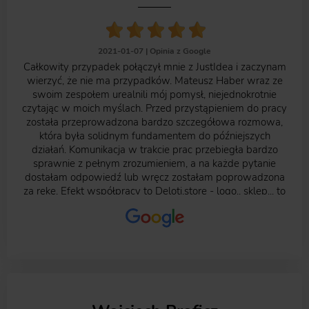
2021-01-07 |
Opinia z Google
Całkowity przypadek połączył mnie z JustIdea i zaczynam
wierzyć, że nie ma przypadków. Mateusz Haber wraz ze
swoim zespołem urealnili mój pomysł, niejednokrotnie
czytając w moich myślach. Przed przystąpieniem do pracy
została przeprowadzona bardzo szczegółowa rozmowa,
która była solidnym fundamentem do późniejszych
działań. Komunikacja w trakcie prac przebiegła bardzo
sprawnie z pełnym zrozumieniem, a na każde pytanie
dostałam odpowiedź lub wręcz zostałam poprowadzona
za rękę. Efekt współpracy to Deloti.store - logo.. sklep... to
dopiero początek. Dobrze rozpoczęta współpraca
spowodowała moją decyzję o powierzeniu kolejnych
zadań właśnie JustIdea. Każdemu, kto szuka Agencji, która
realizuje pomysły polecę JustIdea. foto: JustIdea