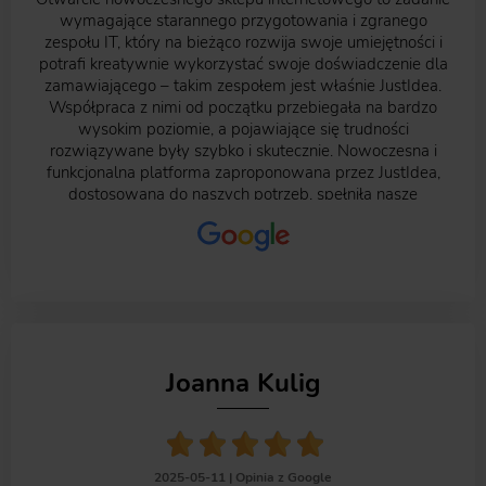
niewymuszone zdanie).
wymagające starannego przygotowania i zgranego
zespołu IT, który na bieżąco rozwija swoje umiejętności i
potrafi kreatywnie wykorzystać swoje doświadczenie dla
zamawiającego – takim zespołem jest właśnie JustIdea.
Współpraca z nimi od początku przebiegała na bardzo
wysokim poziomie, a pojawiające się trudności
rozwiązywane były szybko i skutecznie. Nowoczesna i
funkcjonalna platforma zaproponowana przez JustIdea,
dostosowana do naszych potrzeb, spełniła nasze
oczekiwania zarówno pod względem sposobu działania
jak i estetyki wykonania. Profesjonalne podejście JustIdea
do realizowanego projektu w połączeniu ze świetną
znajomością świata e-commerce pozwoliły, w relatywnie
krótkim czasie, stworzyć sklep świetnie odpowiadający
aktualnym potrzebom Klientów. Kontakt z całym zespołem
był bardzo łatwy, dzięki czemu na bieżąco mogliśmy
śledzić postępy prac i zgłaszać ewentualne wątpliwości
Joanna Kulig
czy sugestie. Nawet teraz, gdy projekt został już
zrealizowany, w razie potrzeby możemy liczyć na stały
support z ich strony. Szczerze polecamy Państwu
współpracę z JustIdea. Jakub Suder. Nico Polska.
2025-05-11 |
Opinia z Google