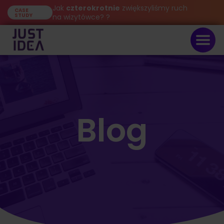
Jak
czterokrotnie
zwiększyliśmy ruch
CASE
STUDY
na wizytówce? ?
Blog