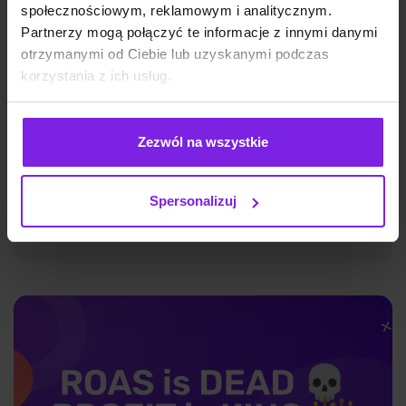
społecznościowym, reklamowym i analitycznym.
Partnerzy mogą połączyć te informacje z innymi danymi
otrzymanymi od Ciebie lub uzyskanymi podczas
korzystania z ich usług.
Jak wykorzystać marketing automation
Zezwól na wszystkie
do zwiększenia retencji klientów?
Spersonalizuj
Marketing
Aleksandra Skotnicka