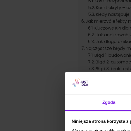
Koszt bezpośred
Koszt ukryty – c
Kiedy następuje 
Jak mierzyć efekty 
Kluczowe KPI dla 
Jak analizować 
Jak długo czekać
Najczęstsze błędy m
Błąd 1: budowani
Błąd 2: automat
Błąd 3: brak te
Błąd 4: ustawien
Błąd 5: pominię
Od czego zacząć – p
Krok 1: Audyt ob
Zgoda
Krok 2: Wybór na
Krok 3: Wybór p
Krok 4: Przygoto
Niniejsza strona korzysta z
Krok 5: Uruchom
Przewagę buduje kon
Wykorzystujemy pliki cookie 