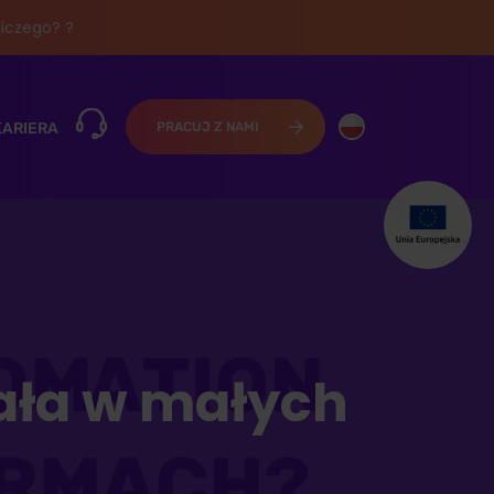
iczego? ?
KARIERA
PRACUJ Z NAMI
ała w małych