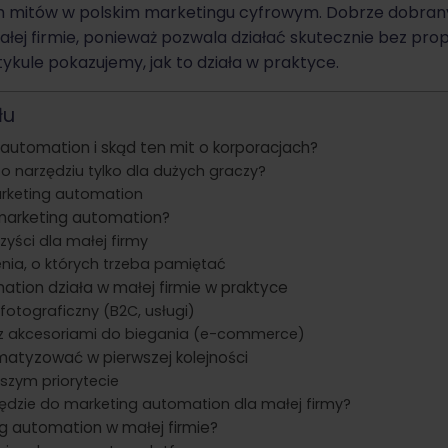
ch mitów w polskim marketingu cyfrowym. Dobrze dobran
ałej firmie, ponieważ pozwala działać skutecznie bez pr
tykule pokazujemy, jak to działa w praktyce.
łu
 automation i skąd ten mit o korporacjach?
 o narzędziu tylko dla dużych graczy?
keting automation
marketing automation?
zyści dla małej firmy
nia, o których trzeba pamiętać
ation działa w małej firmie w praktyce
 fotograficzny (B2C, usługi)
p z akcesoriami do biegania (e-commerce)
atyzować w pierwszej kolejności
szym priorytecie
ędzie do marketing automation dla małej firmy?
ng automation w małej firmie?