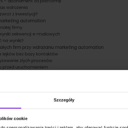
ni – abonament za platformę
zas wdrożenia
zwrot z inwestycji?
marketing automation
małej firmy
wyniki sekwencji e-mailowych
 na wyniki?
ałych firm przy wdrażaniu marketing automation
e lejków bez bazy kontaktów
yzowanie złych procesów
stu przed uruchomieniem
ie i zapomnienie
cie kwestii prawnych i RODO
lan wdrożenia krok po kroku
ecnego stanu
Szczegóły
rzędzia
rocesu do wdrożenia
wanie treści
 plików cookie
ienie, monitorowanie i optymalizacja
sekwencja, nie budżet
do spersonalizowania treści i reklam, aby oferować funkcje sp