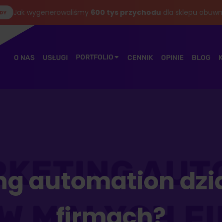
Jak wygenerowaliśmy
600 tys przychodu
dla sklepu obuwn
DY
PORTFOLIO
O NAS
USŁUGI
CENNIK
OPINIE
BLOG
ng automation dzi
firmach?