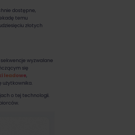
hnie dostępne,
 dekadę temu
dziesięciu złotych
e sekwencje wyzwalane
ńczącym się
ki leadowe
,
ę użytkownika.
ch o tej technologii.
ębiorców.