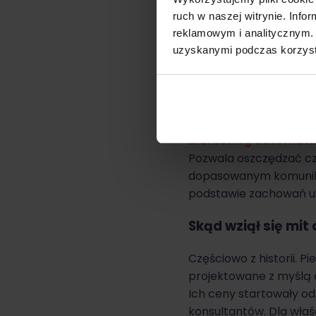
Sekcja FAQ
ruch w naszej witrynie. Inf
Czy do marketin
reklamowym i analitycznym. 
Czy marketing 
uzyskanymi podczas korzysta
Czy marketing 
Co to jest mar
Marketing automati
Pozwala oszczędzać cza
dopasowanym komunikat
podstawie zachowań uż
Skąd wziął się mit
Częściowo z historii. 
projektowane z myślą 
Ich ceny startowały od
konsultantów. Dla właś