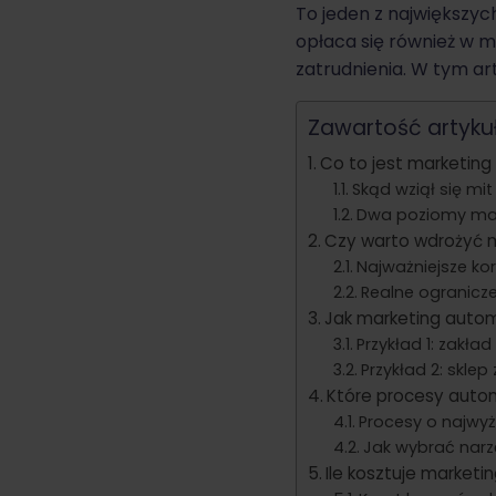
To jeden z największy
opłaca się również w m
zatrudnienia. W tym ar
Zawartość artyku
Co to jest marketing
Skąd wziął się mit
Dwa poziomy mar
Czy warto wdrożyć 
Najważniejsze kor
Realne ogranicze
Jak marketing autom
Przykład 1: zakład
Przykład 2: skle
Które procesy autom
Procesy o najwyż
Jak wybrać narz
Ile kosztuje marketi