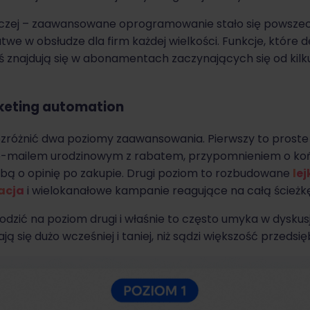
aczej – zaawansowane oprogramowanie stało się powszec
twe w obsłudze dla firm każdej wielkości. Funkcje, które
iś znajdują się w abonamentach zaczynających się od kilku
eting automation
zróżnić dwa poziomy zaawansowania. Pierwszy to prost
e-mailem urodzinowym z rabatem, przypomnieniem o ko
ą o opinię po zakupie. Drugi poziom to rozbudowane
l
ej
acja
i wielokanałowe kampanie reagujące na całą ścieżk
dzić na poziom drugi i właśnie to często umyka w dyskusja
ją się dużo wcześniej i taniej, niż sądzi większość przedsi