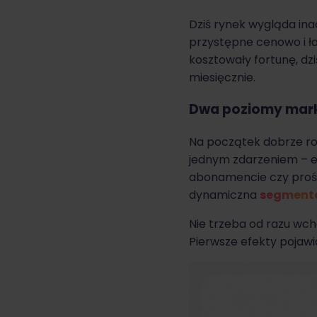
Dziś rynek wygląda in
przystępne cenowo i ła
kosztowały fortunę, dz
miesięcznie.
Dwa poziomy mark
Na początek dobrze ro
jednym zdarzeniem – 
abonamencie czy prośb
dynamiczna
segment
Nie trzeba od razu wcho
Pierwsze efekty pojawia