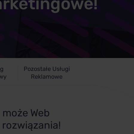
arketingowe!
ng
Pozostałe Usługi
owy
Reklamowe
 a może Web
rozwiązania!