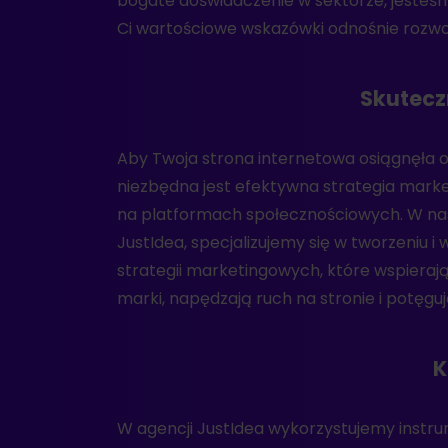
bogate doświadczenie w sektorze, jesteś
dowiedzieć się, w jaki sposób możemy 
Ci wartościowe wskazówki odnośnie rozwoj
Skutecz
Aby Twoja strona internetowa osiągnęła o
narzędzia takie jak Google Ads, Facebook A
niezbędna jest efektywna strategia mark
SEO, aby skutecznie kierować docelową g
na platformach społecznościowych. W nas
witrynę internetową. Dodatkowo zapewn
JustIdea, specjalizujemy się w tworzeniu 
Twoimi kontami w mediach społecznościo
strategii marketingowych, które wspiera
marki, napędzają ruch na stronie i potęgu
K
W agencji JustIdea wykorzystujemy instru
Z JustIdea masz gwarancję, że otrzymas