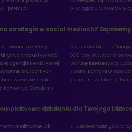
my w stanie podsunąć
wspomóc Twoją firmę
u i promocji
w osiąganiu sukcesów w cy
na strategia w social mediach? Zajmiemy 
czekiwane rezultaty,
ds oraz optymalizację
etingowa oraz aktywność
rupę odbiorców na Twoją
zej agencji interaktywnej
iamy usługi zarządzania
i wdrażaniu skutecznych
wych, aby Twoja marka
ją budowanie wizerunku
pozostała widoczna i była 
ją konwersję. Stosujemy
ompleksowe działania dla Twojego bizne
menty analityczne, jak
z pełen pakiet usług