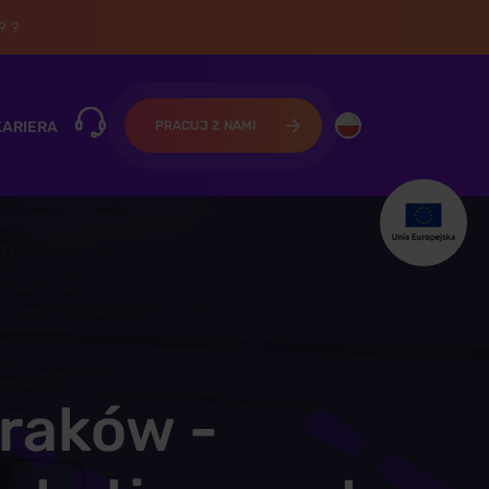
? ?
KARIERA
PRACUJ Z NAMI
raków -