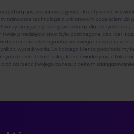
ną, którą uosabia innowacyjność i kreatywność w świeci
zy najnowsze technologie z unikatowym podejściem do p
worzyliśmy już najróżniejsze reklamy dla różnych branż. J
 Twoje przedsiębiorstwo było postrzegane jako lider, na
 w dziedzinie marketingu internetowego i pozycjonowani
 wyników wyszukiwania. Do każdego klienta podchodzimy in
nych działań. Jakość usług, które świadczymy, a także 
ziałać na rzecz Twojego biznesu z pełnym zaangażowanie