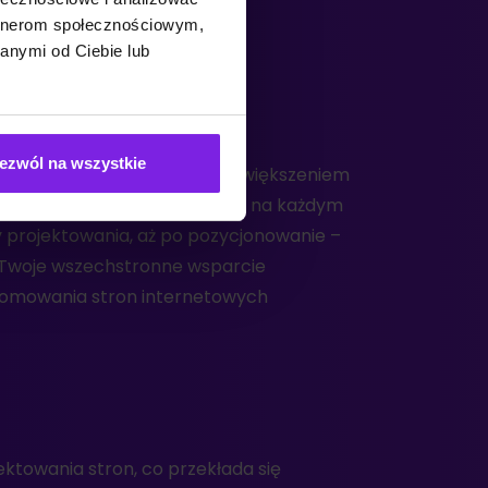
artnerom społecznościowym,
gań.
anymi od Ciebie lub
ukiwarkach
ezwól na wszystkie