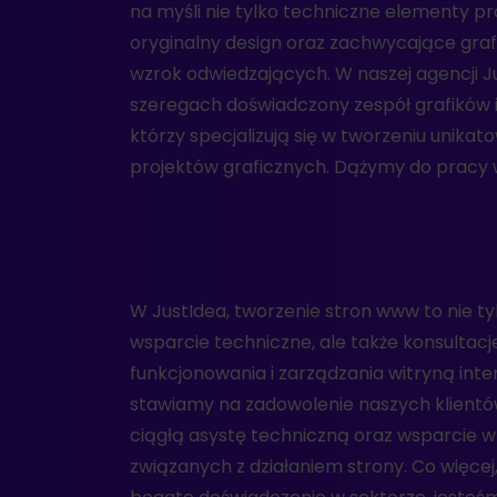
na myśli nie tylko techniczne elementy pro
na kreowanie witryn, które są wizualnie urzeka
oryginalny design oraz zachwycające grafi
praktyczne w użytkowaniu. Korzystając z na
wzrok odwiedzających. W naszej agencji 
grafiki, Twoja strona zyska wyjątkowy 
szeregach doświadczony zespół grafików i
z konkurencją, co przyczyni się do zwiększenia jej po
którzy specjalizują się w tworzeniu unika
projektów graficznych. Dążymy do pracy 
W JustIdea, tworzenie stron www to nie 
Twojej witryny, co może skutkować osiąg
wsparcie techniczne, ale także konsultacj
imponujących wyników. Decydując się na współpra
funkcjonowania i zarządzania witryną inte
masz dostęp do pełnego zakresu usług w obsz
stawiamy na zadowolenie naszych klient
internetowych w Krakowie, obejmujących p
ciągłą asystę techniczną oraz wsparcie w 
pozycjonowanie, jak również zaawansowane us
związanych z działaniem strony. Co więcej
techniczną. Zachęcamy do skontaktowania s