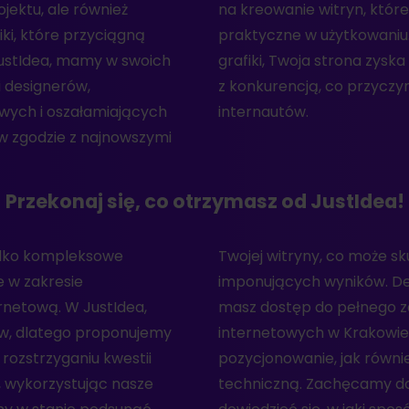
jektu, ale również
jące, a jednocześnie
ki, które przyciągną
szych usług z zakresu
JustIdea, mamy w swoich
charakter w porównaniu
 designerów,
pularności wśród
towych i oszałamiających
internautów.
w zgodzie z najnowszymi
Przekonaj się, co otrzymasz od JustIdea!
tylko kompleksowe
nięciem bardziej
e w zakresie
cę z JustIdea,
rnetową. W JustIdea,
arze realizacji stron
ów, dlatego proponujemy
rojektowanie, wdrażanie,
rozstrzyganiu kwestii
ługi graficzne i asystę
, wykorzystując nasze
ię z nami od razu, aby