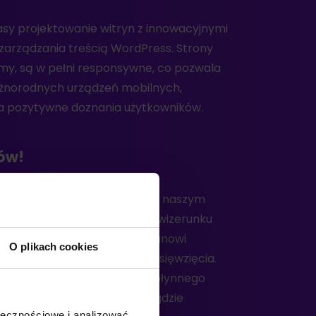
 na pozytywne doznania użytkowników.
ów!
O plikach cookies
ołecznościowe i analizować