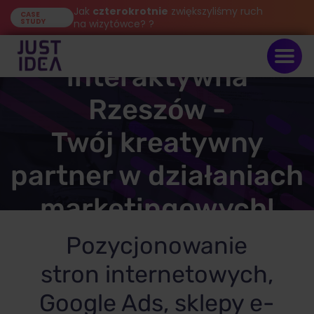
Jak
czterokrotnie
zwiększyliśmy ruch
CASE
STUDY
na wizytówce? ?
Agencja
interaktywna
Rzeszów -
Twój kreatywny
partner w działaniach
marketingowych!
Pozycjonowanie
stron internetowych,
Google Ads, sklepy e-