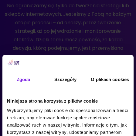
Nie ograniczamy się tylko do tworzenia strategii lub
sklepów internetowych. Jesteśmy z Tobą na każdym
etapie procesu – od analizy, przez tworzenie
strategii, aż po jej wdrażanie i monitorowanie
efektów. Dzięki temu masz pewność, że każda
decyzja, którą podejmujemy, jest przemyślana
i ma na celu zwiększenie Twojego zysku. Jest
to podejście, które przynosi nam i naszym klientom
realne i niekiedy niesamowite efekty.
Zgoda
Szczegóły
O plikach cookies
Agencja Interaktywna Rzeszów –
JustIdea
Niniejsza strona korzysta z plików cookie
Wykorzystujemy pliki cookie do spersonalizowania treści
i reklam, aby oferować funkcje społecznościowe i
analizować ruch w naszej witrynie. Informacje o tym, jak
korzystasz z naszej witryny, udostępniamy partnerom