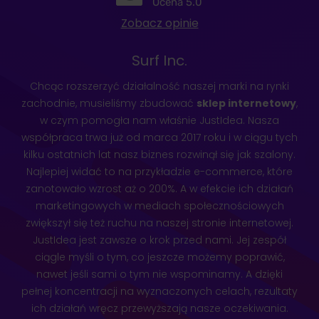
Ocena 5.0
Zobacz opinie
Surf Inc.
Chcąc rozszerzyć działalność naszej marki na rynki
zachodnie, musieliśmy zbudować
sklep internetowy
,
w czym pomogła nam właśnie JustIdea. Nasza
współpraca trwa już od marca 2017 roku i w ciągu tych
kilku ostatnich lat nasz biznes rozwinął się jak szalony.
Najlepiej widać to na przykładzie e-commerce, które
zanotowało wzrost aż o 200%. A w efekcie ich działań
marketingowych w mediach społecznościowych
zwiększył się też ruchu na naszej stronie internetowej.
JustIdea jest zawsze o krok przed nami. Jej zespół
ciągle myśli o tym, co jeszcze możemy poprawić,
nawet jeśli sami o tym nie wspominamy. A dzięki
pełnej koncentracji na wyznaczonych celach, rezultaty
ich działań wręcz przewyższają nasze oczekiwania.