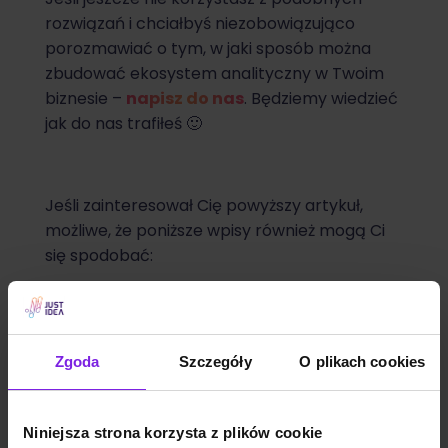
rozwiązań i chciałbyś niezobowiązująco
porozmawiać o tym, w jaki sposób można
zbudować ekosystem analityczny w Twoim
biznesie –
napisz do nas
. Będziemy wiedzieć
jak do nas trafiłeś 🙂
Jeśli zainteresował Cię powyższy artykuł,
możliwe, że poniższe wpisy również mogą Ci
się spodobać:
8 dobrych praktyk w projektowaniu
formularzy
Projektowanie UX UI Design w 2022 –
Zgoda
Szczegóły
O plikach cookies
najnowsze trendy
Kanibalizacja i duplikacja treści – Co
to jest i jak jej przeciwdziałać?
Niniejsza strona korzysta z plików cookie
Co to jest landing page i co powinien