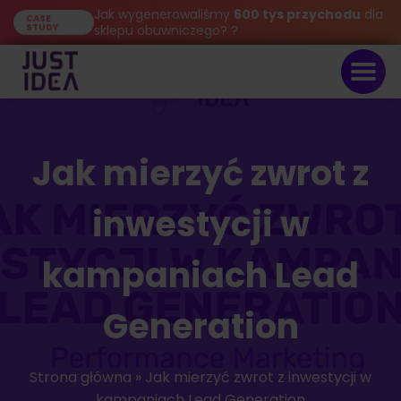
Jak wygenerowaliśmy
600 tys przychodu
dla
CASE
STUDY
sklepu obuwniczego? ?
Jak mierzyć zwrot z
inwestycji w
kampaniach Lead
Generation
Strona główna
»
Jak mierzyć zwrot z inwestycji w
kampaniach Lead Generation