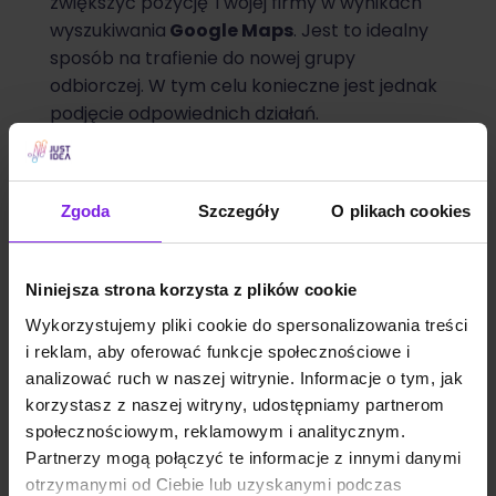
zwiększyć pozycję Twojej firmy w wynikach
wyszukiwania
Google Maps
. Jest to idealny
sposób na trafienie do nowej grupy
odbiorczej. W tym celu konieczne jest jednak
podjęcie odpowiednich działań.
Jeżeli chcesz, aby
wizytówka Twojej firmy
znajdowała się w TOP1, skorzystaj z naszej
oferty
optymalizacji i opieki nad
Zgoda
Szczegóły
O plikach cookies
wizytówką Google
, a wspólnie dotrzemy na
szczyt.
Niniejsza strona korzysta z plików cookie
Wykorzystujemy pliki cookie do spersonalizowania treści
i reklam, aby oferować funkcje społecznościowe i
analizować ruch w naszej witrynie. Informacje o tym, jak
korzystasz z naszej witryny, udostępniamy partnerom
społecznościowym, reklamowym i analitycznym.
Partnerzy mogą połączyć te informacje z innymi danymi
otrzymanymi od Ciebie lub uzyskanymi podczas