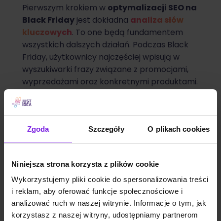
Pierwszym krokiem w
optymalizacji SEO na
Black Friday
jest dokładna
analiza słów
kluczowych
. To one będą fundamentem
wszystkich dalszych działań. Podczas Black
Friday, użytkownicy najczęściej wpisują w
wyszukiwarki frazy związane z promocjami,
wyprzedażami oraz konkretnymi produktami.
Dlatego warto skupić się na kilku kategoriach
słów kluczowych:
Słowa kluczowe związane z Black
Zgoda
Szczegóły
O plikach cookies
Friday:
Terminy takie jak „Black Friday +
data”, „promocje Black Friday”, czy
„wyprzedaże Black Friday” są
Niniejsza strona korzysta z plików cookie
oczywistym wyborem. Mają one wysoką
Wykorzystujemy pliki cookie do spersonalizowania treści
liczbę wyszukiwań, co oznacza dużą
i reklam, aby oferować funkcje społecznościowe i
konkurencję, ale są też kluczowe dla
analizować ruch w naszej witrynie. Informacje o tym, jak
zwiększenia widoczności w tym okresie.
korzystasz z naszej witryny, udostępniamy partnerom