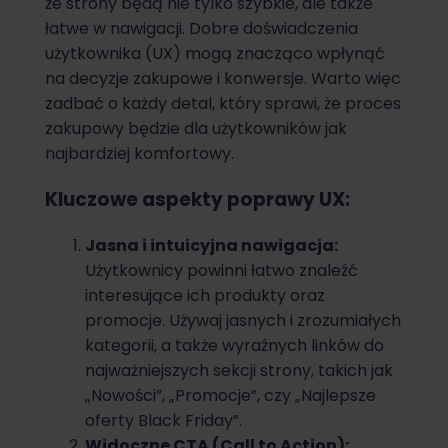
że strony będą nie tylko szybkie, ale także
łatwe w nawigacji. Dobre doświadczenia
użytkownika (UX) mogą znacząco wpłynąć
na decyzje zakupowe i konwersje. Warto więc
zadbać o każdy detal, który sprawi, że proces
zakupowy będzie dla użytkowników jak
najbardziej komfortowy.
Kluczowe aspekty poprawy UX:
Jasna i intuicyjna nawigacja:
Użytkownicy powinni łatwo znaleźć
interesujące ich produkty oraz
promocje. Używaj jasnych i zrozumiałych
kategorii, a także wyraźnych linków do
najważniejszych sekcji strony, takich jak
„Nowości”, „Promocje”, czy „Najlepsze
oferty Black Friday”.
Widoczne CTA (Call to Action):