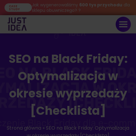
Jak wygenerowaliśmy
600 tys przychodu
dla
CASE
STUDY
sklepu obuwniczego? ?
SEO na Black Friday:
Optymalizacja w
okresie wyprzedaży
[Checklista]
Strona główna
»
SEO na Black Friday: Optymalizacja
w okresie wyprzedaży [Checklista]