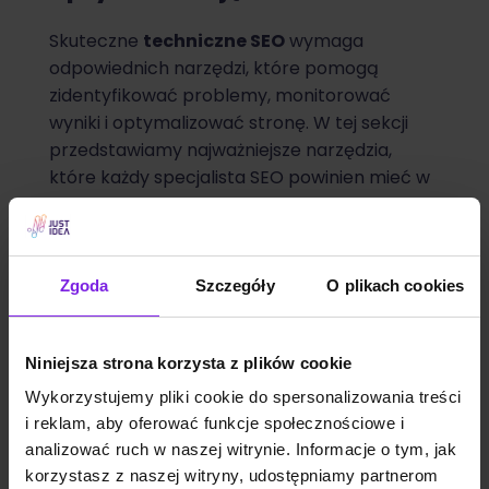
Skuteczne
techniczne SEO
wymaga
odpowiednich narzędzi, które pomogą
zidentyfikować problemy, monitorować
wyniki i optymalizować stronę. W tej sekcji
przedstawiamy najważniejsze narzędzia,
które każdy specjalista SEO powinien mieć w
swoim arsenale.
Google Search Console
Zgoda
Szczegóły
O plikach cookies
Google Search Console to podstawowe
narzędzie do monitorowania i optymalizacji
strony pod kątem SEO. Umożliwia śledzenie
Niniejsza strona korzysta z plików cookie
wydajności strony w wynikach wyszukiwania
Wykorzystujemy pliki cookie do spersonalizowania treści
Google, identyfikację problemów z
i reklam, aby oferować funkcje społecznościowe i
indeksowaniem, monitorowanie ruchu
analizować ruch w naszej witrynie. Informacje o tym, jak
organicznego oraz analizę fraz kluczowych.
korzystasz z naszej witryny, udostępniamy partnerom