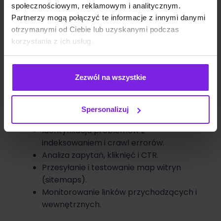
społecznościowym, reklamowym i analitycznym.
Partnerzy mogą połączyć te informacje z innymi danymi
otrzymanymi od Ciebie lub uzyskanymi podczas
korzystania z ich usług.
Zezwól na wszystkie
Funkcje:
Spersonalizuj
Przegląd statusu indeksowania strony.
Identyfikacja problemów z
indeksowaniem i crawl errorów.
Analiza zapytań, kliknięć i CTR.
Przesyłanie i testowanie map witryn
(sitemaps).
Monitorowanie linków przychodzących i
wewnętrznych.