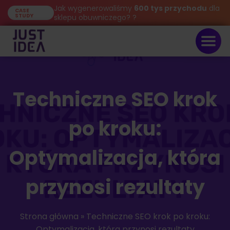
Jak wygenerowaliśmy
600 tys przychodu
dla
CASE
STUDY
sklepu obuwniczego? ?
Techniczne SEO krok
po kroku:
Optymalizacja, która
przynosi rezultaty
Strona główna
»
Techniczne SEO krok po kroku:
Optymalizacja, która przynosi rezultaty