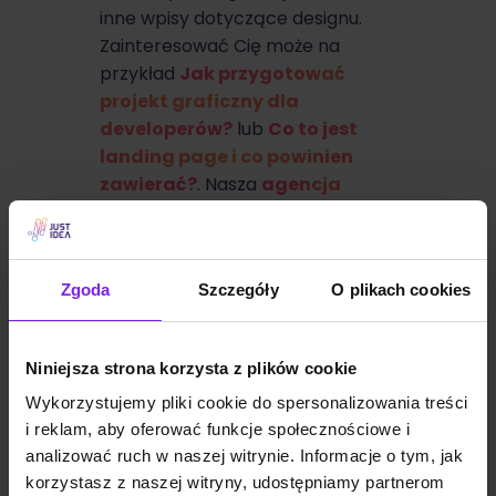
inne wpisy dotyczące designu.
Zainteresować Cię może na
przykład
Jak przygotować
projekt graficzny dla
developerów?
lub
Co to jest
landing page i co powinien
zawierać?
. Nasza
agencja
marketingowa
posiada w
swoich szeregach
doświadczonych grafików, którzy
Zgoda
Szczegóły
O plikach cookies
z chęcią pomogą Ci w stworzeniu
kreatywnej części Twoich
projektów.
Niniejsza strona korzysta z plików cookie
Sprawdź
projektowanie
Wykorzystujemy pliki cookie do spersonalizowania treści
graficzne
w JustIdea.
i reklam, aby oferować funkcje społecznościowe i
FAQ – najczęściej zadawane
analizować ruch w naszej witrynie. Informacje o tym, jak
korzystasz z naszej witryny, udostępniamy partnerom