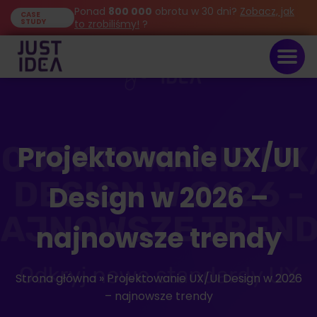
Ponad
800 000
obrotu w 30 dni?
Zobacz, jak
CASE
STUDY
to zrobiliśmy!
?
Projektowanie UX/UI
Design w 2026 –
najnowsze trendy
Strona główna
»
Projektowanie UX/UI Design w 2026
– najnowsze trendy