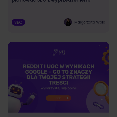
SEO
Małgorzata Walo