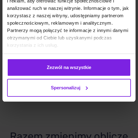
i reklam, aby oferować funkcje społecznościowe i
analizować ruch w naszej witrynie. Informacje o tym, jak
korzystasz z naszej witryny, udostępniamy partnerom
społecznościowym, reklamowym i analitycznym.
Partnerzy mogą połączyć te informacje z innymi danymi
otrzymanymi od Ciebie lub uzyskanymi podczas
korzystania z ich usług.
Pozycjonowanie w Portugalii – Strategia
SEO na Rynek Lusański
Zezwól na wszystkie
SEO zagraniczne
Łukasz Zontek
Spersonalizuj
Razem zmienimy oblicze