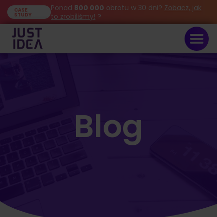
Ponad
800 000
obrotu w 30 dni?
Zobacz, jak
CASE
STUDY
to zrobiliśmy!
?
Blog