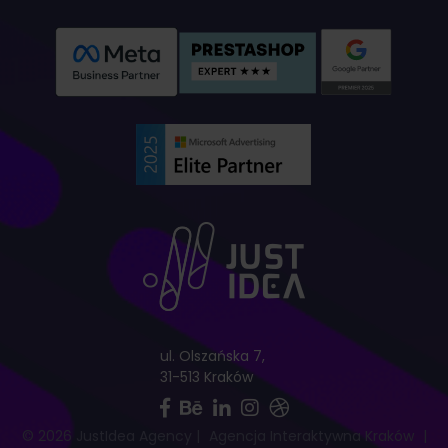
ul. Olszańska 7,
31-513 Kraków
© 2026 JustIdea Agency
|
Agencja Interaktywna Kraków
|