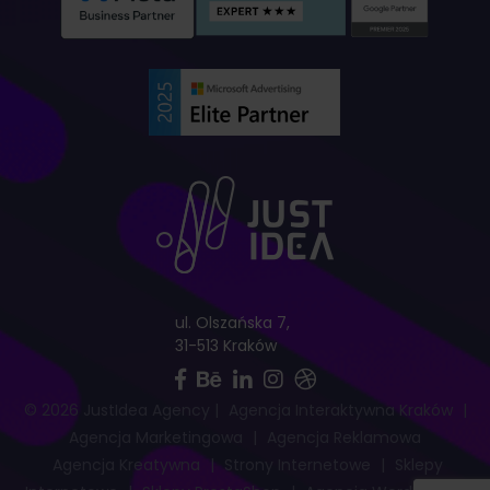
ul. Olszańska 7,
31-513 Kraków
© 2026 JustIdea Agency
|
Agencja Interaktywna Kraków
|
Agencja Marketingowa
|
Agencja Reklamowa
Agencja Kreatywna
|
Strony Internetowe
|
Sklepy