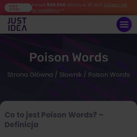
Ponad
800 000
obrotu w 30 dni?
Zobacz, jak
CASE
STUDY
to zrobiliśmy!
?
Poison Words
Strona Główna
/
Słownik
/ Poison Words
Co to jest Poison Words? –
Definicja