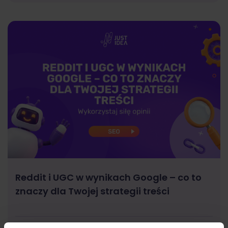
Reddit i UGC w wynikach Google – co to
znaczy dla Twojej strategii treści