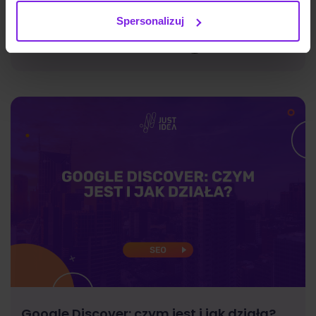
Spersonalizuj
Marketing
Wiktoria Władarz
Google Discover: czym jest i jak działa?