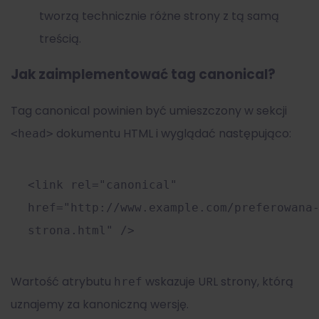
tworzą technicznie różne strony z tą samą
treścią.
Jak zaimplementować tag canonical?
Tag canonical powinien być umieszczony w sekcji
dokumentu HTML i wyglądać następująco:
<head>
<
link
rel
=
"canonical"
href
=
"http://www.example.com/preferowana
strona.html"
/>
Wartość atrybutu
wskazuje URL strony, którą
href
uznajemy za kanoniczną wersję.