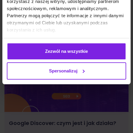
korzystasz z naszej witryny, udostępniamy partnerom
Marketing
społecznościowym, reklamowym i analitycznym.
Wiktoria Władarz
Partnerzy mogą połączyć te informacje z innymi danymi
otrzymanymi od Ciebie lub uzyskanymi podczas
korzystania z ich usług.
Zezwól na wszystkie
Spersonalizuj
Google Discover: czym jest i jak działa?