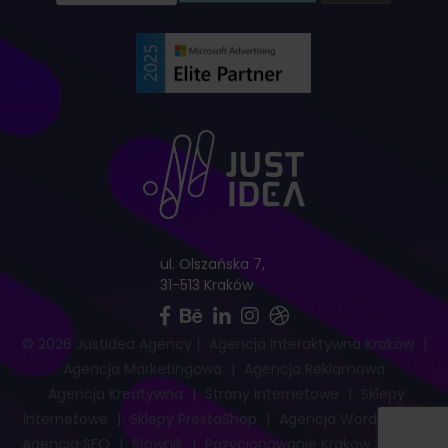
ul. Olszańska 7,
31-513 Kraków
© 2026 JustIdea Agency
|
Agencja Interaktywna Kraków
|
Agencja Marketingowa
|
Agencja Reklamowa
Agencja Kreatywna
|
Strony Internetowe
|
Sklepy
Internetowe
|
Sklepy PrestaShop
|
Agencja WordPress
|
Agencja SEO
|
Słownik
|
Pozycjonowanie Kraków
|
Mapa