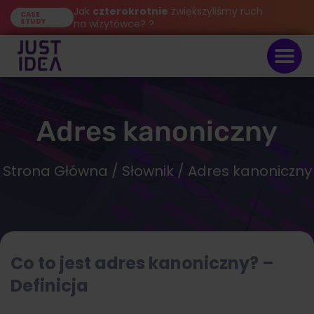
Jak
czterokrotnie
zwiększyliśmy ruch
CASE
STUDY
na wizytówce? ?
Adres kanoniczny
Strona Główna
/
Słownik
/ Adres kanoniczny
Co to jest adres kanoniczny? –
Definicja