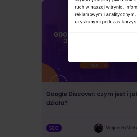
ruch w naszej witrynie. Inf
reklamowym i analitycznym. 
uzyskanymi podczas korzysta
Google Discover: czym jest i ja
działa?
SEO
Wojciech Wa