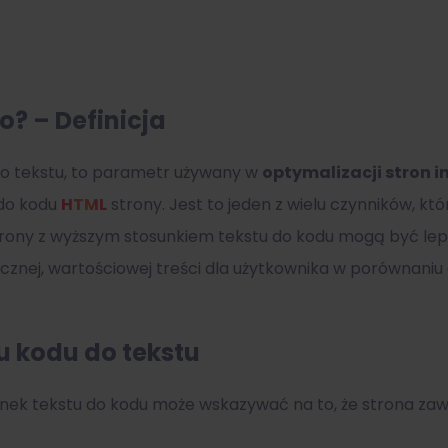
io? – Definicja
 do tekstu, to parametr używany w
optymalizacji stron 
 do kodu
HTML
strony. Jest to jeden z wielu czynników, k
trony z wyższym stosunkiem tekstu do kodu mogą być lepi
ecznej, wartościowej treści dla użytkownika w porównaniu 
u kodu do tekstu
unek tekstu do kodu może wskazywać na to, że strona zawi