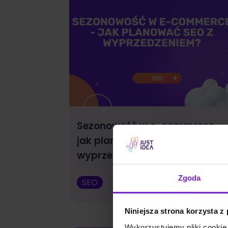
Sezonowość w e-commerce –
jak planować SEO z
wyprzedzeniem?
Zgoda
SEO
Małgorzata W
Niniejsza strona korzysta z
Wykorzystujemy pliki cookie 