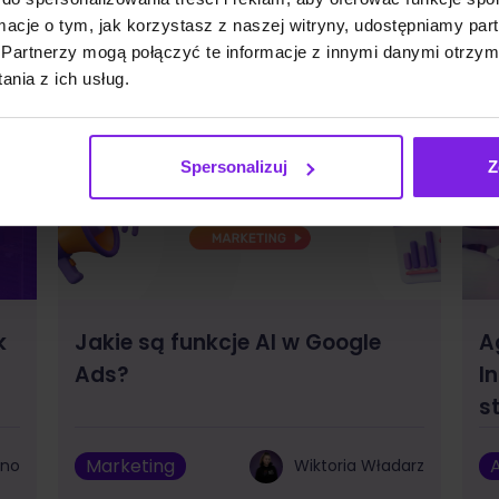
ormacje o tym, jak korzystasz z naszej witryny, udostępniamy p
Partnerzy mogą połączyć te informacje z innymi danymi otrzym
nia z ich usług.
Spersonalizuj
Z
k
Jakie są funkcje AI w Google
A
Ads?
I
s
Marketing
A
bno
Wiktoria Władarz