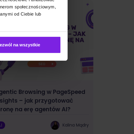
artnerom społecznościowym,
anymi od Ciebie lub
ezwól na wszystkie
gentic Browsing w PageSpeed
nsights – jak przygotować
tronę na erę agentów AI?
I
Kalina Mądry