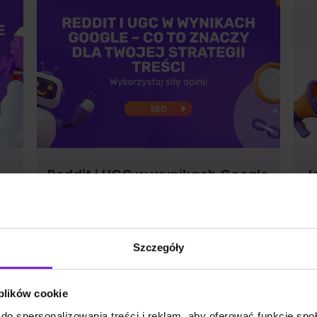
Reddit i UGC w wynikach Google
J
– co to znaczy dla Twojej
F
strategii treści
Szczegóły
SEO
alo
Małgorzata Walo
 plików cookie
do spersonalizowania treści i reklam, aby oferować funkcje sp