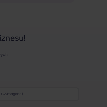
iznesu!
wych.