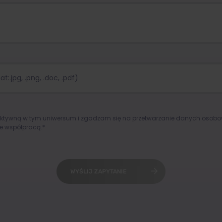
:.jpg, .png, .doc, .pdf)
aktywną w tym uniwersum i zgadzam się na przetwarzanie danych osob
e współpracą.*
WYŚLIJ ZAPYTANIE