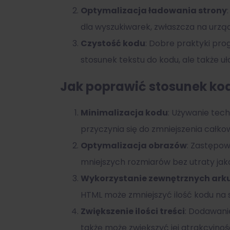
Optymalizacja ładowania strony
dla wyszukiwarek, zwłaszcza na urzą
Czystość kodu
: Dobre praktyki pro
stosunek tekstu do kodu, ale także uł
Jak poprawić stosunek kod
Minimalizacja kodu
: Używanie tech
przyczynia się do zmniejszenia całkowi
Optymalizacja obrazów
: Zastępow
mniejszych rozmiarów bez utraty jako
Wykorzystanie zewnętrznych arku
HTML może zmniejszyć ilość kodu na s
Zwiększenie ilości treści
: Dodawani
także może zwiększyć jej atrakcyjnoś