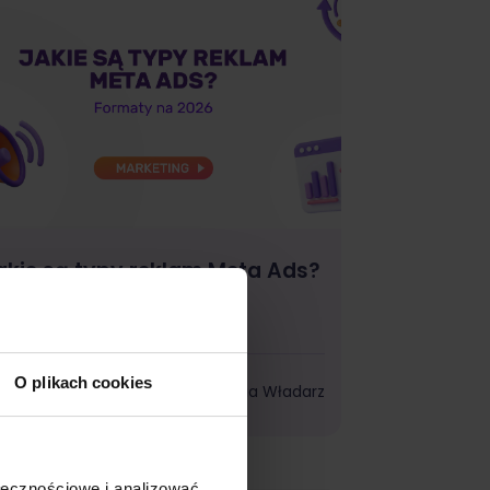
akie są typy reklam Meta Ads?
ormaty na 2026
O plikach cookies
Marketing
Wiktoria Władarz
ołecznościowe i analizować