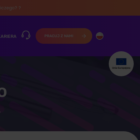
iczego? ?
KARIERA
PRACUJ Z NAMI
o
o