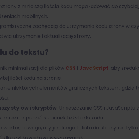
: Strony z mniejszą ilością kodu mogą ładować się szybci
dzeniach mobilnych.
gramistyczne zachęcają do utrzymania kodu strony w czys
atwia utrzymanie i aktualizację strony.
u do tekstu?
nik minimalizacji dla plików
CSS
i
JavaScript
, aby zredu
tej ilości kodu na stronie.
anie niektórych elementów graficznych tekstem, gdzie t
ści.
szy stylów i skryptów
: Umieszczanie CSS i JavaScriptu
tronie i poprawić stosunek tekstu do kodu.
e wartościowego, oryginalnego tekstu do strony nie tylko
ć dla użytkowników i wyszukiwarek.