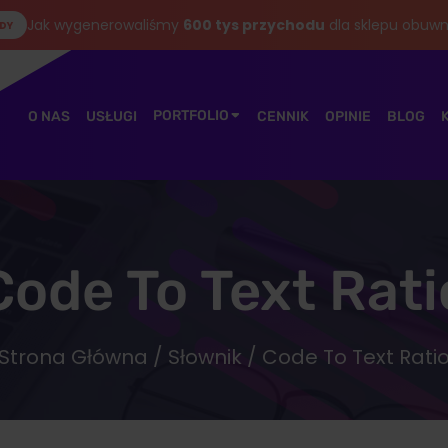
Jak wygenerowaliśmy
600 tys przychodu
dla sklepu obuwn
DY
PORTFOLIO
O NAS
USŁUGI
CENNIK
OPINIE
BLOG
Code To Text Rati
Strona Główna
/
Słownik
/ Code To Text Rati