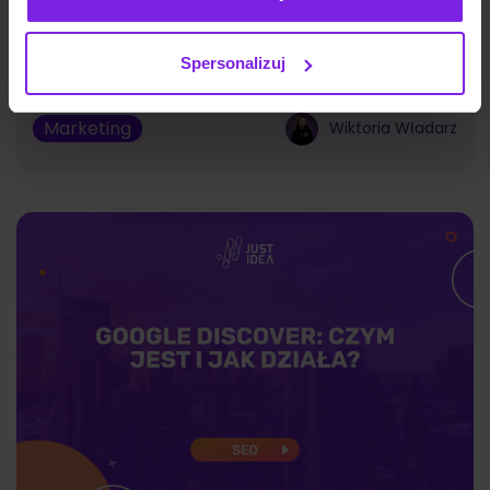
Jakie są typy reklam Meta Ads? Formaty
na 2026
Spersonalizuj
Marketing
Wiktoria Władarz