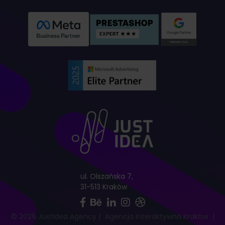
ul. Olszańska 7,
31-513 Kraków
© 2026 JustIdea Agency
|
Agencja Interaktywna Kraków
|