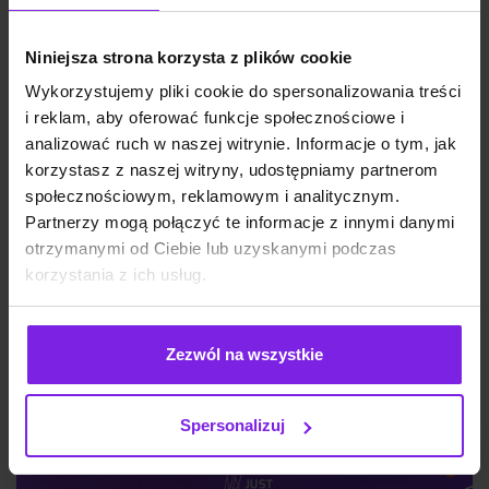
Niniejsza strona korzysta z plików cookie
Wykorzystujemy pliki cookie do spersonalizowania treści
i reklam, aby oferować funkcje społecznościowe i
analizować ruch w naszej witrynie. Informacje o tym, jak
korzystasz z naszej witryny, udostępniamy partnerom
społecznościowym, reklamowym i analitycznym.
Partnerzy mogą połączyć te informacje z innymi danymi
Jakie są typy reklam Meta Ads? Formaty
otrzymanymi od Ciebie lub uzyskanymi podczas
na 2026
korzystania z ich usług.
Zezwól na wszystkie
Marketing
Wiktoria Władarz
Spersonalizuj