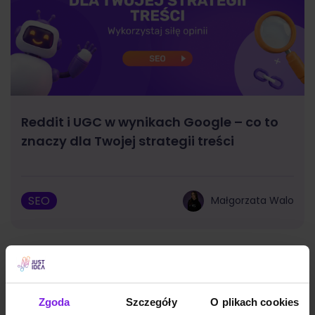
Reddit i UGC w wynikach Google – co to
znaczy dla Twojej strategii treści
SEO
Małgorzata Walo
Zgoda
Szczegóły
O plikach cookies