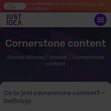
Ponad
800 000
obrotu w 30 dni?
Zobacz, jak
CASE
STUDY
to zrobiliśmy!
?
Cornerstone content
Strona Główna
/
Słownik
/ Cornerstone
content
Co to jest cornerstone content? –
Definicja