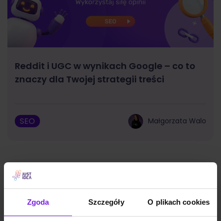
Reddit i UGC w wynikach Google – co to
znaczy dla Twojej strategii treści
SEO
Małgorzata Walo
Zgoda
Szczegóły
O plikach cookies