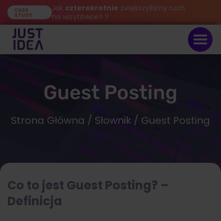
Jak
czterokrotnie
zwiększyliśmy ruch
CASE
STUDY
na wizytówce? ?
Guest Posting
Strona Główna
/
Słownik
/ Guest Posting
Co to jest
Guest Posting
? –
Definicja