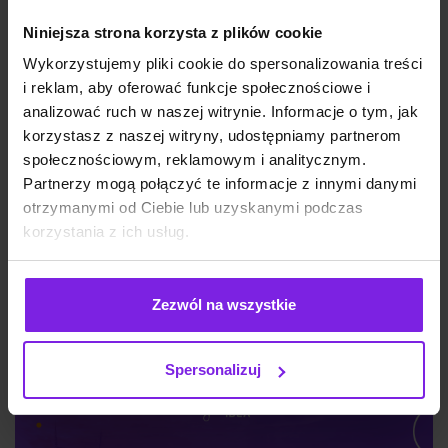
Niniejsza strona korzysta z plików cookie
Wykorzystujemy pliki cookie do spersonalizowania treści
i reklam, aby oferować funkcje społecznościowe i
analizować ruch w naszej witrynie. Informacje o tym, jak
korzystasz z naszej witryny, udostępniamy partnerom
społecznościowym, reklamowym i analitycznym.
Jakie są typy reklam Meta Ads? Formaty
Partnerzy mogą połączyć te informacje z innymi danymi
na 2026
otrzymanymi od Ciebie lub uzyskanymi podczas
korzystania z ich usług.
Marketing
Wiktoria Władarz
Zezwól na wszystkie
Spersonalizuj