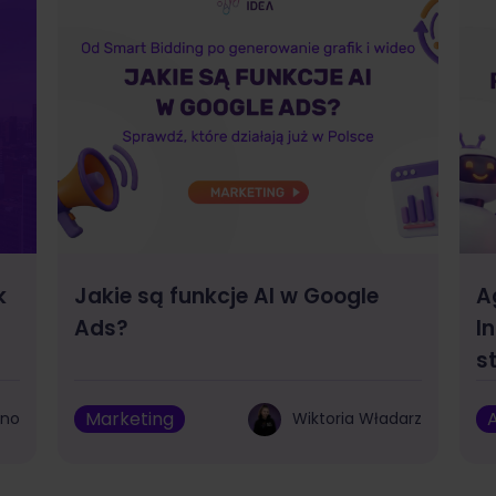
k
Jakie są funkcje AI w Google
A
Ads?
I
s
Marketing
A
bno
Wiktoria Władarz