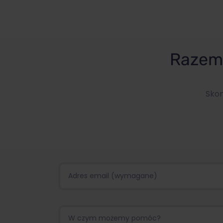
Razem 
Skon