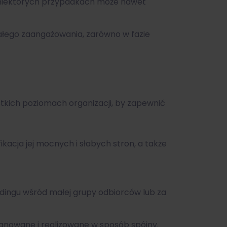
w niektórych przypadkach może nawet
łego zaangażowania, zarówno w fazie
tkich poziomach organizacji, by zapewnić
ikacja jej mocnych i słabych stron, a także
ngu wśród małej grupy odbiorców lub za
anowane i realizowane w sposób spójny.