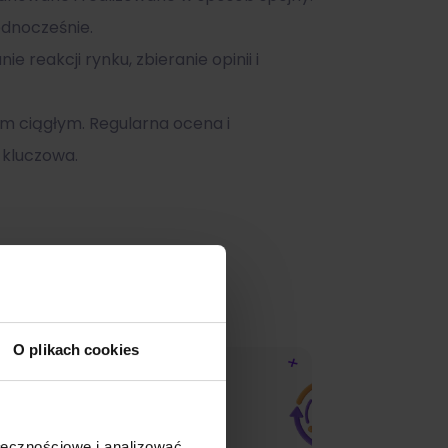
ednocześnie.
 reakcji rynku, zbieranie opinii i
m ciągłym. Regularna ocena i
 kluczowa.
O plikach cookies
ołecznościowe i analizować