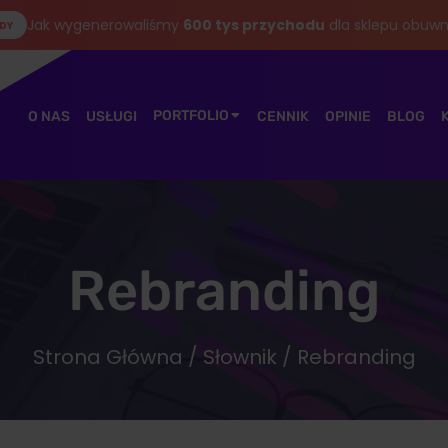
Jak wygenerowaliśmy
600 tys przychodu
dla sklepu obuwn
DY
PORTFOLIO
O NAS
USŁUGI
CENNIK
OPINIE
BLOG
Rebranding
Strona Główna
/
Słownik
/ Rebranding