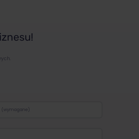
iznesu!
wych.