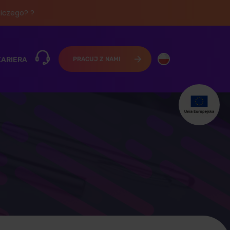
iczego? ?
KARIERA
PRACUJ Z NAMI