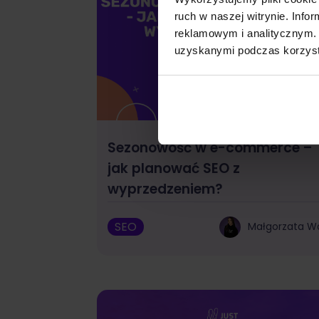
ruch w naszej witrynie. Inf
reklamowym i analitycznym. 
uzyskanymi podczas korzysta
Sezonowość w e-commerce –
jak planować SEO z
wyprzedzeniem?
SEO
Małgorzata W