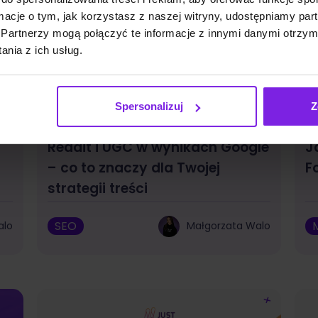
ormacje o tym, jak korzystasz z naszej witryny, udostępniamy p
Partnerzy mogą połączyć te informacje z innymi danymi otrzym
nia z ich usług.
Spersonalizuj
Z
Reddit i UGC w wynikach Google
J
– co to znaczy dla Twojej
F
strategii treści
SEO
alo
Małgorzata Walo