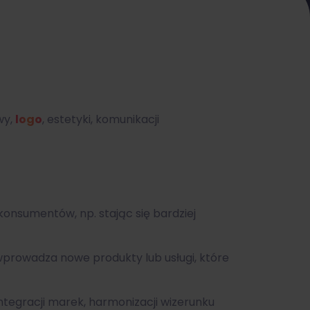
wy,
logo
, estetyki, komunikacji
konsumentów, np. stając się bardziej
 wprowadza nowe produkty lub usługi, które
ntegracji marek, harmonizacji wizerunku