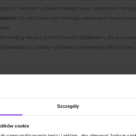
taktu z klientem odzwierciedlały nowy wizerunek marki j
łania:
Po wdrożeniu rebrandingu ważne jest monitorowanie
wań.
ebranding nie jest jednorazowym działaniem, ale procese
dpowiedzi na zmiany rynkowe i preferencje klientów jest
Zobacz także:
Szczegóły
 plików cookie
do spersonalizowania treści i reklam, aby oferować funkcje sp