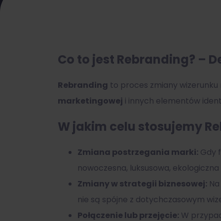
Co to jest Rebranding? – D
Rebranding
to proces zmiany wizerunku 
marketingowej
i innych elementów identy
W jakim celu stosujemy R
Zmiana postrzegania marki:
Gdy f
nowoczesna, luksusowa, ekologiczna i
Zmiany w strategii biznesowej:
Na 
nie są spójne z dotychczasowym wiz
Połączenie lub przejęcie:
W przypadk