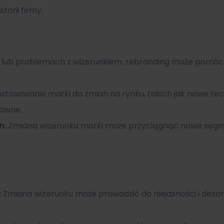
torii firmy.
lub problemach z wizerunkiem, rebranding może pomóc w
ostosowanie marki do zmian na rynku, takich jak nowe tec
awne.
h:
Zmiana wizerunku marki może przyciągnąć nowe segmen
:
Zmiana wizerunku może prowadzić do niejasności i dezorient