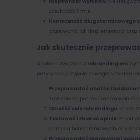
Niepewność wyników:
Nie ma gwara
zaszkodzić firmie.
Konieczność długoterminowego 
planowania, jak i implementacji ora
Jak skutecznie przeprowa
Działania związane z
rebrandingiem
wym
pozytywne przyjęcie nowego wizerunku na
Przeprowadzić analizę i badanie 
zrozumienie potrzeb i oczekiwań kli
Określić cele rebrandingu
: Jasne 
Testować i zbierać opinie:
Przed pe
pomocą badań rynkowych, aby zbier
Przeprowadzić planowane i spójn