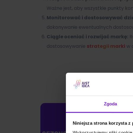
Ważne jest, aby wszystkie punkty kon
Monitorować i dostosowywać dzia
dokonywanie ewentualnych dostoso
Ciągle oceniać i rozwijać markę:
R
dostosowywanie
strategii marki
w o
Zgoda
Niniejsza strona korzysta z
Wykorzystujemy pliki cookie 