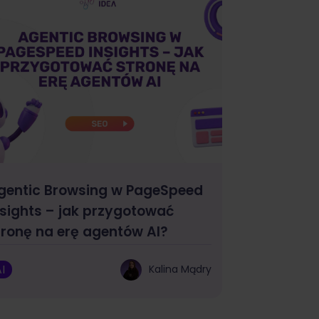
gentic Browsing w PageSpeed
nsights – jak przygotować
tronę na erę agentów AI?
I
Kalina Mądry