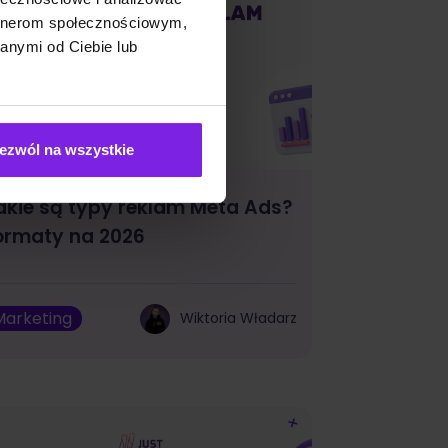
artnerom społecznościowym,
anymi od Ciebie lub
ezwól na wszystkie
akie są typy reklam Meta Ads?
ormaty na 2026
Marketing
Wiktoria Władarz