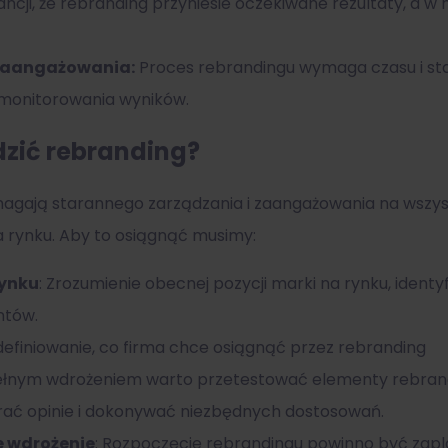
ncji, że rebranding przyniesie oczekiwane rezultaty, a 
zaangażowania:
Proces rebrandingu wymaga czasu i sta
z monitorowania wyników.
dzić rebranding?
agają
starannego zarządzania i zaangażowania na wszys
 rynku. Aby to osiągnąć musimy:
rynku
: Zrozumienie obecnej pozycji marki na rynku, identyf
entów.
zdefiniowanie, co firma chce osiągnąć przez rebranding
łnym wdrożeniem warto przetestować elementy rebrandi
ać opinie i dokonywać niezbędnych dostosowań.
e wdrożenie
: Rozpoczęcie rebrandingu powinno być zapl