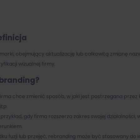
efinicja
marki, obejmujący aktualizację lub całkowitą zmianę naz
fikacji wizualnej firmy.
ebranding?
irma chce zmienić sposób, w jaki jest postrzegana przez 
tp.
przykład, gdy firma rozszerza zakres swojej działalności,
erunkiem.
u fuzji lub przejęć, rebranding może być stosowany do i