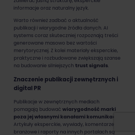
zawierać jasną strukturę, eksperckie
informacje oraz naturalny język.
Warto również zadbać o aktualność
publikacji i wiarygodne źródła danych. AI
systems coraz skuteczniej rozpoznają treści
generowane masowo bez wartości
merytorycznej. Z kolei materiały eksperckie,
praktyczne i rozbudowane zwiększają szanse
na budowanie silniejszych
trust signals
.
Znaczenie publikacji zewnętrznych i
digital PR
Publikacje w zewnętrznych mediach
pomagają budować
wiarygodność marki
poza jej własnymi kanałami komunikacji
.
Artykuły eksperckie, wywiady, komentarze
branżowe i raporty na innych portalach są