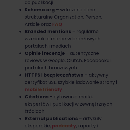
do publikacji
Schema.org
– wdrożone dane
strukturalne Organization, Person,
Article oraz
FAQ
Branded mentions
– regularne
wzmianki o marce w branżowych
portalach i mediach
Opinie i recenzje
– autentyczne
reviews w Google, Clutch, Facebooku i
portalach branżowych
HTTPS i bezpieczeństwo
– aktywny
certyfikat SSL, szybkie ładowanie strony i
mobile friendly
Citations
– cytowania marki,
ekspertów i publikacji w zewnętrznych
źródłach
External publications
– artykuły
eksperckie,
podcasty
, raporty i