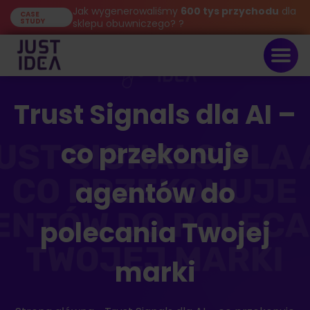
Jak wygenerowaliśmy
600 tys przychodu
dla
CASE
STUDY
sklepu obuwniczego? ?
Trust Signals dla AI –
co przekonuje
agentów do
polecania Twojej
marki