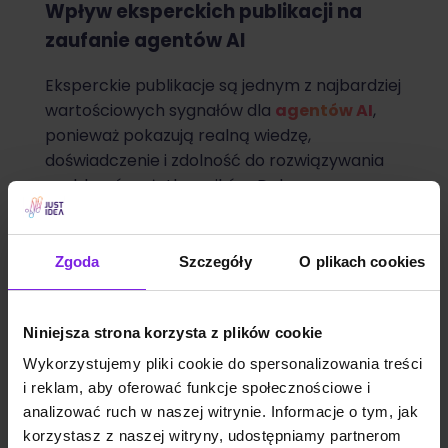
Wpływ eksperckich publikacji na
zaufanie agentów AI
Eksperckie publikacje są jednym z najbardziej
wartościowych sygnałów dla
agentów AI
,
ponieważ pokazują realną wiedzę,
doświadczenie i zdolność do rozwiązywania
problemów użytkowników. Dobrze
przygotowany artykuł, raport lub analiza
branżowa nie tylko wspiera widoczność w
klasycznym search, ale także wzmacnia
Zgoda
Szczegóły
O plikach cookies
wiarygodność marki w oczach modeli
językowych. Szczególnie ważne jest, aby
Niniejsza strona korzysta z plików cookie
treści były podpisane przez kompetentnych
autorów, zawierały konkretne przykłady i
Wykorzystujemy pliki cookie do spersonalizowania treści
jasno pokazywały, na jakiej podstawie
i reklam, aby oferować funkcje społecznościowe i
formułowane są wnioski.
analizować ruch w naszej witrynie. Informacje o tym, jak
korzystasz z naszej witryny, udostępniamy partnerom