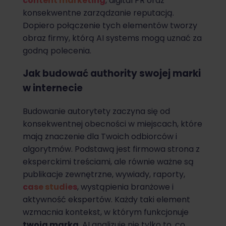
content marketing
, digital PR oraz
konsekwentne zarządzanie reputacją.
Dopiero połączenie tych elementów tworzy
obraz firmy, którą AI systems mogą uznać za
godną polecenia.
Jak budować authority swojej marki
w internecie
Budowanie autorytety zaczyna się od
konsekwentnej obecności w miejscach, które
mają znaczenie dla Twoich odbiorców i
algorytmów. Podstawą jest firmowa strona z
eksperckimi treściami, ale równie ważne są
publikacje zewnętrzne, wywiady, raporty,
case studies
, wystąpienia branżowe i
aktywność ekspertów. Każdy taki element
wzmacnia kontekst, w którym funkcjonuje
twoja marka
. AI analizuje nie tylko to, co