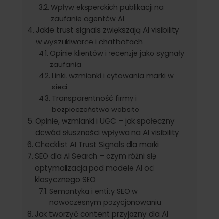
Wpływ eksperckich publikacji na
zaufanie agentów AI
Jakie trust signals zwiększają AI visibility
w wyszukiwarce i chatbotach
Opinie klientów i recenzje jako sygnały
zaufania
Linki, wzmianki i cytowania marki w
sieci
Transparentność firmy i
bezpieczeństwo website
Opinie, wzmianki i UGC – jak społeczny
dowód słuszności wpływa na AI visibility
Checklist AI Trust Signals dla marki
SEO dla AI Search – czym różni się
optymalizacja pod modele AI od
klasycznego SEO
Semantyka i entity SEO w
nowoczesnym pozycjonowaniu
Jak tworzyć content przyjazny dla AI