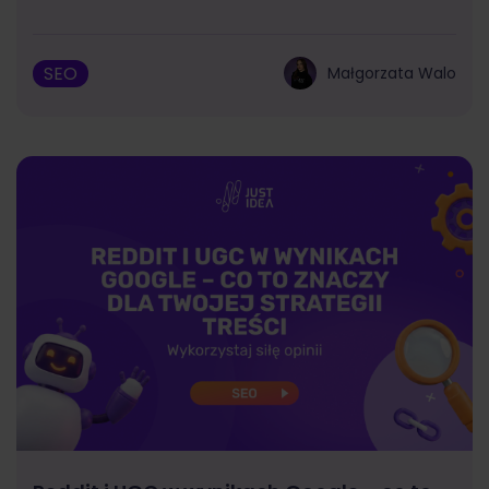
SEO
Małgorzata Walo