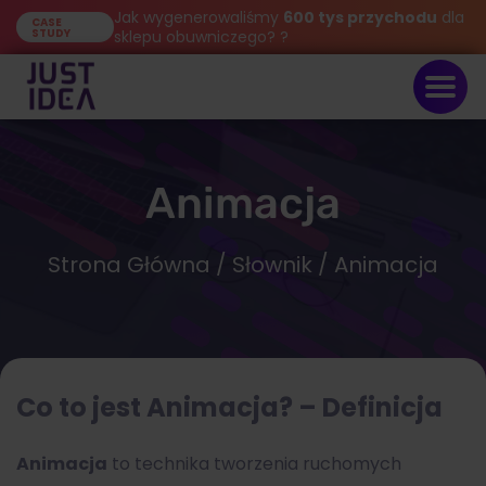
Jak wygenerowaliśmy
600 tys przychodu
dla
CASE
STUDY
sklepu obuwniczego? ?
Animacja
Strona Główna
/
Słownik
/ Animacja
Co to jest Animacja? – Definicja
Animacja
to technika tworzenia ruchomych