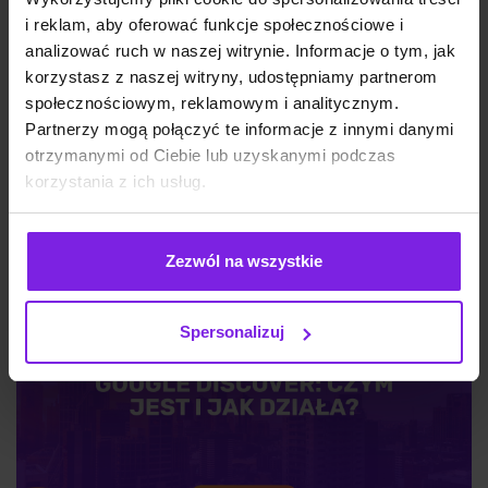
i reklam, aby oferować funkcje społecznościowe i
analizować ruch w naszej witrynie. Informacje o tym, jak
Jakie są typy reklam Meta Ads? Formaty
korzystasz z naszej witryny, udostępniamy partnerom
na 2026
społecznościowym, reklamowym i analitycznym.
Partnerzy mogą połączyć te informacje z innymi danymi
otrzymanymi od Ciebie lub uzyskanymi podczas
Marketing
Wiktoria Władarz
korzystania z ich usług.
Zezwól na wszystkie
Spersonalizuj