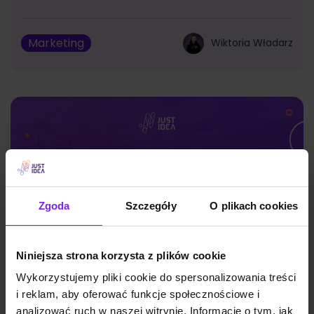
Marketing
Wiktoria Władarz
Zgoda
Szczegóły
O plikach cookies
Niniejsza strona korzysta z plików cookie
Wykorzystujemy pliki cookie do spersonalizowania treści
i reklam, aby oferować funkcje społecznościowe i
Google Discover: czym jest i jak działa?
analizować ruch w naszej witrynie. Informacje o tym, jak