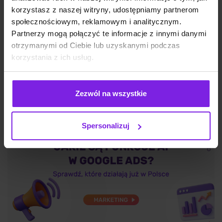
korzystasz z naszej witryny, udostępniamy partnerom
społecznościowym, reklamowym i analitycznym.
Partnerzy mogą połączyć te informacje z innymi danymi
otrzymanymi od Ciebie lub uzyskanymi podczas
SEO
Wojciech Wabno
korzystania z ich usług.
Zezwól na wszystkie
Spersonalizuj