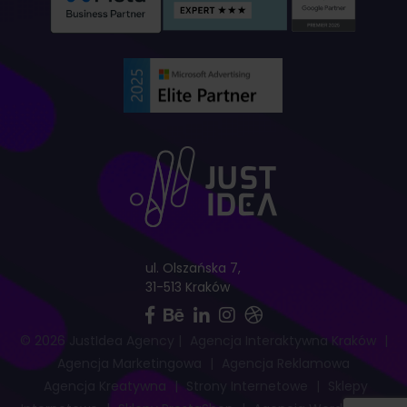
ul. Olszańska 7,
31-513 Kraków
© 2026 JustIdea Agency
|
Agencja Interaktywna Kraków
|
Agencja Marketingowa
|
Agencja Reklamowa
Agencja Kreatywna
|
Strony Internetowe
|
Sklepy