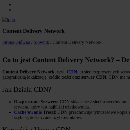
Content Delivery Network
Strona Główna
/
Słownik
/ Content Delivery Network
Co to jest Content Delivery Network? – De
Content Delivery Network
, czyli
CDN
, to sieć rozproszonych serw
geograficzną lokalizację, źródło treści oraz
serwer CDN
. CDN ma na 
Jak Działa CDN?
Rozproszone Serwery:
CDN składa się z sieci serwerów umie
serwera, który jest najbliżej użytkownika.
Cache’owanie
Treści:
CDN przechowuje tymczasowe kopie stat
szybciej dostarczane użytkownikowi.
Korzyści z Użycia CDN