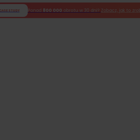
Ponad
800 000
obrotu w 30 dni?
Zobacz, jak to zro
CASE STUDY