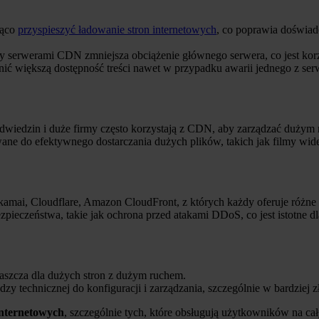
ąco
przyspieszyć ładowanie stron internetowych
, co poprawia doświad
 serwerami CDN zmniejsza obciążenie głównego serwera, co jest kor
większą dostępność treści nawet w przypadku awarii jednego z serw
 odwiedzin i duże firmy często korzystają z CDN, aby zarządzać dużym 
e do efektywnego dostarczania dużych plików, takich jak filmy wide
kamai, Cloudflare, Amazon CloudFront, z których każdy oferuje różne
ieczeństwa, takie jak ochrona przed atakami DDoS, co jest istotne dla
szcza dla dużych stron z dużym ruchem.
technicznej do konfiguracji i zarządzania, szczególnie w bardziej 
internetowych
, szczególnie tych, które obsługują użytkowników na ca