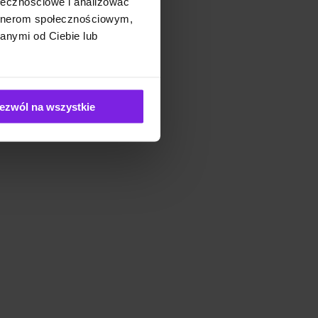
ołecznościowe i analizować
artnerom społecznościowym,
anymi od Ciebie lub
ezwól na wszystkie