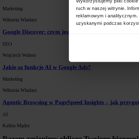
Wykorzystujemy pliki cookie 
ruch w naszej witrynie. Inf
Marketing
reklamowym i analitycznym. 
Wiktoria Władarz
uzyskanymi podczas korzysta
Google Discover: czym jest i jak działa?
SEO
Wojciech Wabno
Jakie są funkcje AI w Google Ads?
Marketing
Wiktoria Władarz
Agentic Browsing w PageSpeed Insights – jak przygo
AI
Kalina Mądry
Razem zmienimy oblicze Twojego biznesu!