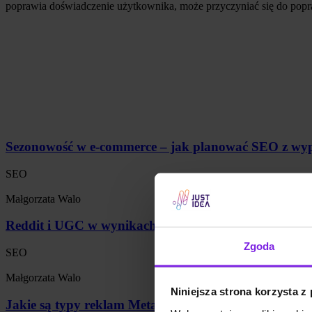
poprawia doświadczenie użytkownika, może przyczyniać się do po
Sezonowość w e-commerce – jak planować SEO z wy
SEO
Małgorzata Walo
Reddit i UGC w wynikach Google – co to znaczy dla Tw
Zgoda
SEO
Małgorzata Walo
Niniejsza strona korzysta z
Jakie są typy reklam Meta Ads? Formaty na 2026