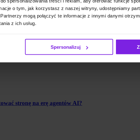
do spersonalizowania treści i reklam, aby oferować funkcje sp
ormacje o tym, jak korzystasz z naszej witryny, udostępniamy p
Partnerzy mogą połączyć te informacje z innymi danymi otrzym
nia z ich usług.
Spersonalizuj
Z
tować stronę na erę agentów AI?