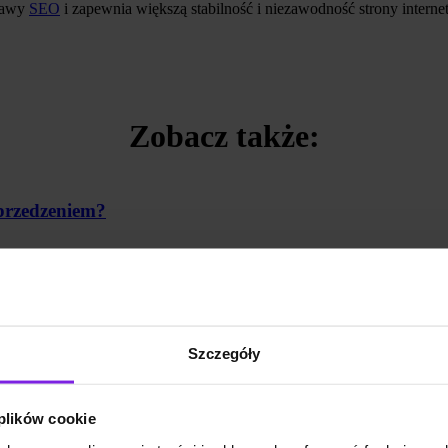
prawy
SEO
i zapewnia większą stabilność i niezawodność strony interne
Zobacz także:
przedzeniem?
ojej strategii treści
Szczegóły
 plików cookie