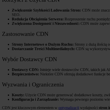
Zwiększenie Szybkości Ładowania Stron:
CDN może znacz
SEO.
Redukcja Obciążenia Serwera:
Rozproszenie ruchu pomiędzy
Zwiększona Dostępność i Niezawodność:
CDN może zapewnić 
Zastosowanie CDN
Strony Internetowe o Dużym Ruchu:
Strony z dużą ilością
Dostarczanie Treści Multimedialnych:
CDN są wykorzystywan
Wybór Dostawcy CDN
Dostawcy CDN:
Istnieje wiele dostawców CDN, takich jak A
Bezpieczeństwo:
Niektóre CDN oferują dodatkowe funkcje bezp
Wyzwania i Ograniczenia
Koszty:
Użycie CDN może generować dodatkowe koszty, zwła
Konfiguracja i Zarządzanie:
Wymaga pewnego poziomu wiedzy 
CDN jest kluczowym elementem w
optymalizacji
wydajności
stron 