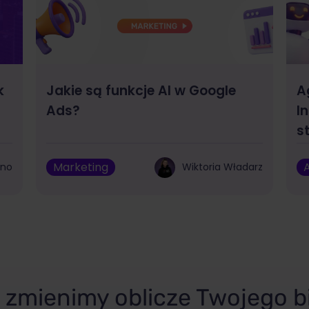
k
Jakie są funkcje AI w Google
A
Ads?
I
s
Marketing
A
bno
Wiktoria Władarz
zmienimy oblicze Twojego b