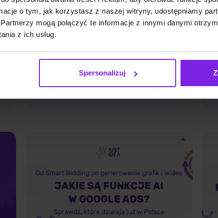
ormacje o tym, jak korzystasz z naszej witryny, udostępniamy p
Partnerzy mogą połączyć te informacje z innymi danymi otrzym
Reddit i UGC w wynikach Google
J
nia z ich usług.
– co to znaczy dla Twojej
F
strategii treści
Spersonalizuj
Z
SEO
alo
Małgorzata Walo