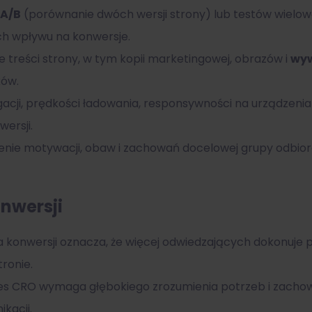
 A/B
(porównanie dwóch wersji strony) lub testów wiel
ch wpływu na konwersje.
e treści strony, w tym kopii marketingowej, obrazów i
wyw
ków.
acji, prędkości ładowania, responsywności na urządzenia 
ersji.
ienie motywacji, obaw i zachowań docelowej grupy odbior
onwersji
 konwersji oznacza, że więcej odwiedzających dokonuje p
tronie.
ces CRO wymaga głębokiego zrozumienia potrzeb i zach
kacji.