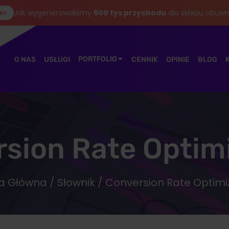
Jak wygenerowaliśmy
600 tys przychodu
dla sklepu obuwn
DY
PORTFOLIO
O NAS
USŁUGI
CENNIK
OPINIE
BLOG
sion Rate Optim
a Główna
/
Słownik
/ Conversion Rate Optimi