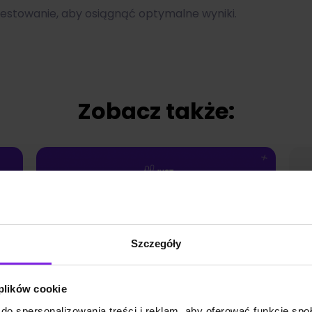
 testowanie, aby osiągnąć optymalne wyniki.
Zobacz także:
Szczegóły
 plików cookie
do spersonalizowania treści i reklam, aby oferować funkcje sp