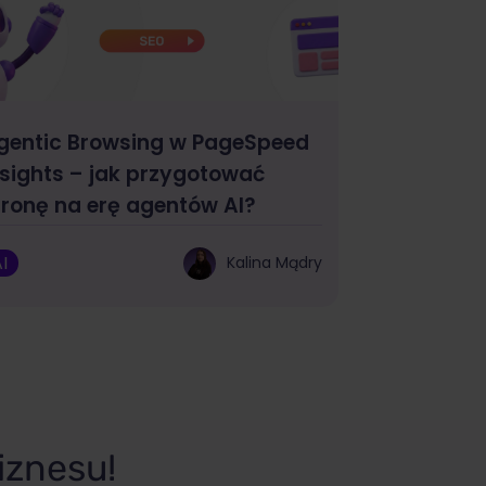
gentic Browsing w PageSpeed
nsights – jak przygotować
tronę na erę agentów AI?
I
Kalina Mądry
iznesu!