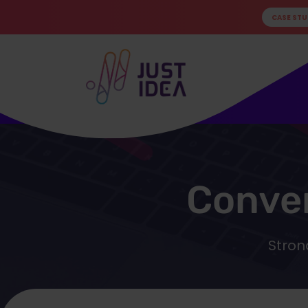
CASE STU
Conver
Stron