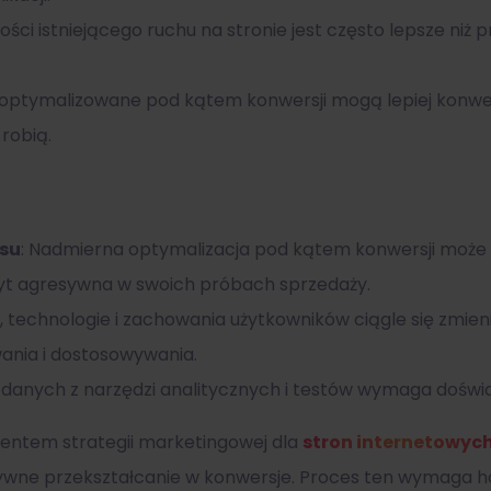
ości istniejącego ruchu na stronie jest często lepsze niż
 zoptymalizowane pod kątem konwersji mogą lepiej konwe
robią.
nsu
: Nadmierna optymalizacja pod kątem konwersji może
 zbyt agresywna w swoich próbach sprzedaży.
i, technologie i zachowania użytkowników ciągle się zmien
ania i dostosowywania.
a danych z narzędzi analitycznych i testów wymaga doświad
entem strategii marketingowej dla
stron internetowyc
ktywne przekształcanie w konwersje. Proces ten wymaga h