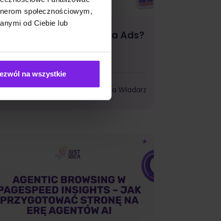
artnerom społecznościowym,
anymi od Ciebie lub
akie są typy reklam Meta Ads?
ormaty na 2026
ezwól na wszystkie
Marketing
Wiktoria Władarz