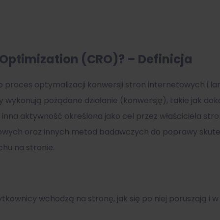
 Optimization (CRO)? – Definicja
o proces optymalizacji konwersji stron internetowych i l
 wykonują pożądane działanie (konwersję), takie jak doko
inna aktywność określona jako cel przez właściciela stro
towych oraz innych metod badawczych do poprawy skutecz
chu na stronie.
użytkownicy wchodzą na stronę, jak się po niej poruszają i