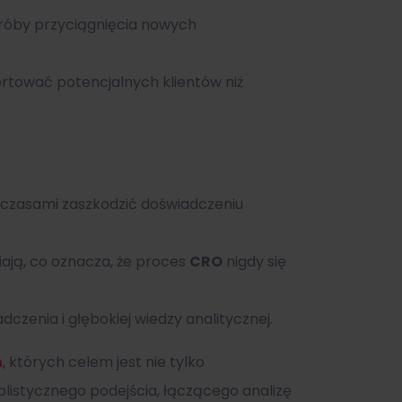
 próby przyciągnięcia nowych
rtować potencjalnych klientów niż
 czasami zaszkodzić doświadczeniu
iają, co oznacza, że proces
CRO
nigdy się
czenia i głębokiej wiedzy analitycznej.
h
, których celem jest nie tylko
olistycznego podejścia, łączącego analizę