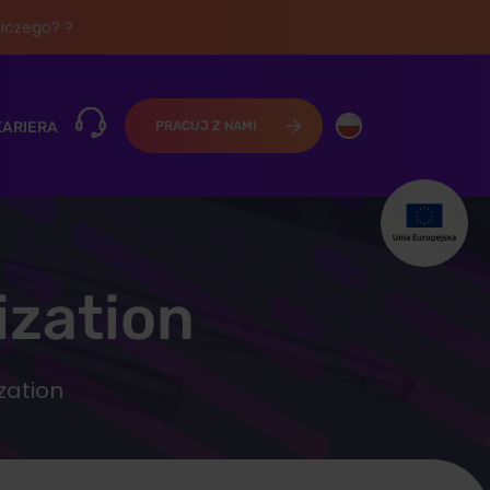
iczego? ?
KARIERA
PRACUJ Z NAMI
ization
zation