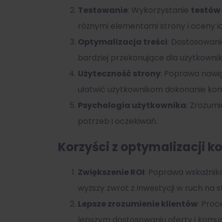
Testowanie
: Wykorzystanie
testów
różnymi elementami strony i oceny i
Optymalizacja treści
: Dostosowani
bardziej przekonujące dla użytkowni
Użyteczność strony
: Poprawa nawig
ułatwić użytkownikom dokonanie konw
Psychologia użytkownika
: Zrozum
potrzeb i oczekiwań.
Korzyści z optymalizacji k
Zwiększenie ROI
: Poprawa wskaźnika
wyższy zwrot z inwestycji w ruch na s
Lepsze zrozumienie klientów
: Pro
lepszym dostosowaniu oferty i komuni