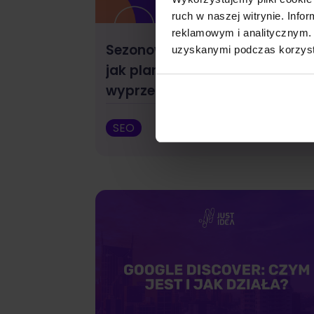
ruch w naszej witrynie. Inf
reklamowym i analitycznym. 
Sezonowość w e-commerce –
uzyskanymi podczas korzysta
jak planować SEO z
wyprzedzeniem?
SEO
Małgorzata W