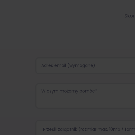
Skon
Prześlij załącznik (rozmiar max. 10mb / format