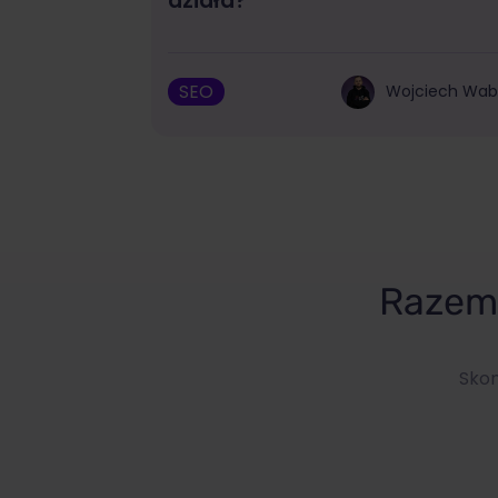
działa?
SEO
Wojciech Wa
Razem 
Skon