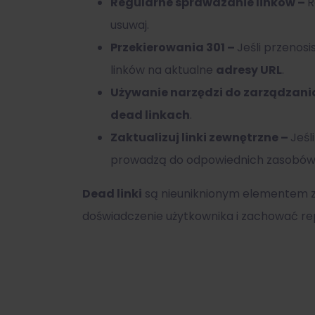
Regularne sprawdzanie linków –
R
usuwaj.
Przekierowania 301 –
Jeśli przenosi
linków na aktualne
adresy URL
.
Używanie narzędzi do zarządzani
dead linkach
.
Zaktualizuj linki zewnętrzne –
Jeśl
prowadzą do odpowiednich zasobów
Dead linki
są nieuniknionym elementem za
doświadczenie użytkownika i zachować rep