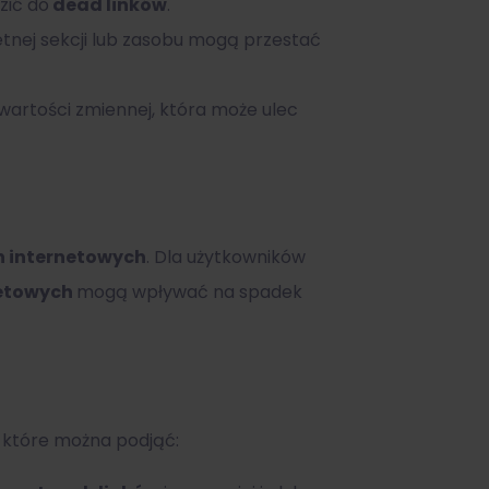
zić do
dead linków
.
retnej sekcji lub zasobu mogą przestać
wartości zmiennej, która może ulec
n internetowych
. Dla użytkowników
netowych
mogą wpływać na spadek
, które można podjąć: