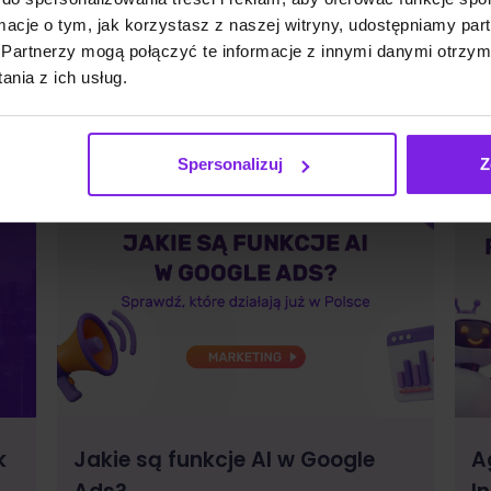
SEO
alo
Małgorzata Walo
ormacje o tym, jak korzystasz z naszej witryny, udostępniamy p
Partnerzy mogą połączyć te informacje z innymi danymi otrzym
nia z ich usług.
Spersonalizuj
Z
k
Jakie są funkcje AI w Google
A