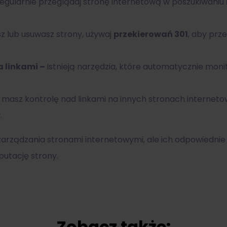
egularnie przeglądaj stronę internetową w poszukiwaniu
sz lub usuwasz strony, używaj
przekierowań 301
, aby pr
a linkami –
Istnieją narzędzia, które automatycznie monito
i masz kontrolę nad linkami na innych stronach internetow
.
rządzania stronami internetowymi, ale ich odpowiedni
utację strony.
Zobacz także: