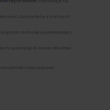
martwych linków
i naprawiaj je lub
zekierować użytkowników z martwych
rują linki na stronie i powiadamiają o
ych, upewnij się, że są one aktualne i
e zarządzanie może poprawić