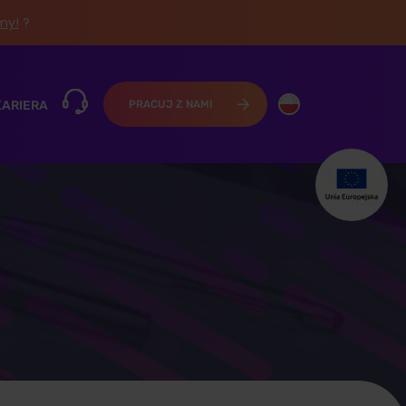
śmy!
?
KARIERA
PRACUJ Z NAMI