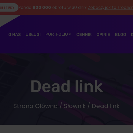
Ponad
800 000
obrotu w 30 dni?
Zobacz, jak to zrobili
SE STUDY
PORTFOLIO
O NAS
USŁUGI
CENNIK
OPINIE
BLOG
Dead link
Strona Główna
/
Słownik
/ Dead link