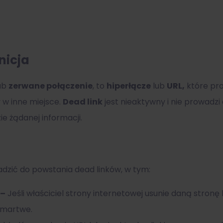
nicja
lub
zerwane połączenie
, to
hiperłącze
lub
URL,
które pro
ny w inne miejsce.
Dead link
jest nieaktywny i nie prowadzi 
zie żądanej informacji.
adzić do powstania dead linków, w tym:
 –
Jeśli właściciel strony internetowej usunie daną stronę 
ę martwe.