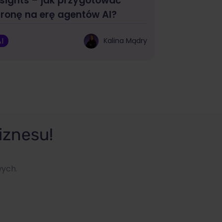
nsights – jak przygotować
tronę na erę agentów AI?
I
Kalina Mądry
iznesu!
wych.