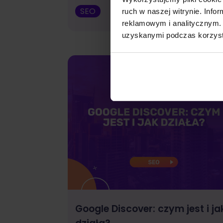
SEO
Małgorzata W
ruch w naszej witrynie. Inf
reklamowym i analitycznym. 
uzyskanymi podczas korzysta
Google Discover: czym jest i ja