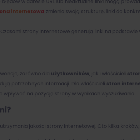
błędów w adresie URL lub nieaktualne linki mogą prowad
rona internetowa
zmienia swoją strukturę, linki do konk
Czasami strony internetowe generują linki na podstawie 
wencje, zarówno dla
użytkowników
, jak i właścicieli
stro
dują potrzebnych informacji. Dla właścicieli
stron inter
ie wpływać na pozycję strony w wynikach wyszukiwania.
mi?
 utrzymania jakości strony internetowej. Oto kilka kroków