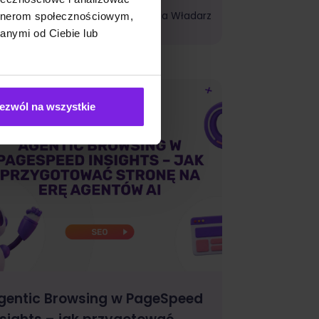
Marketing
Wiktoria Władarz
artnerom społecznościowym,
anymi od Ciebie lub
ezwól na wszystkie
gentic Browsing w PageSpeed