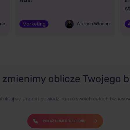
Ads?
I
s
Marketing
A
bno
Wiktoria Władarz
zmienimy oblicze Twojego b
taktuj się z nami i powiedz nam o swoich celach bizneso
POKAŻ NUMER TELEFONU