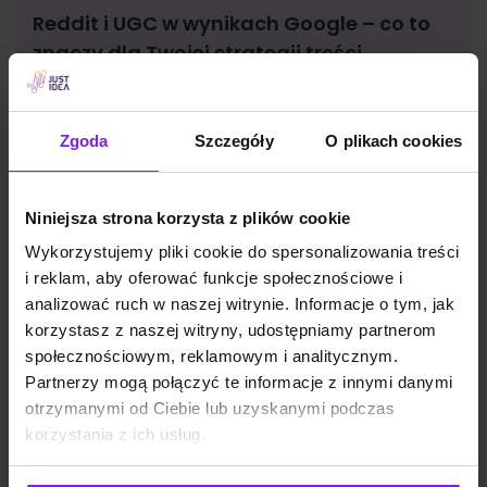
Reddit i UGC w wynikach Google – co to
znaczy dla Twojej strategii treści
Zgoda
Szczegóły
O plikach cookies
SEO
Małgorzata Walo
Niniejsza strona korzysta z plików cookie
Wykorzystujemy pliki cookie do spersonalizowania treści
i reklam, aby oferować funkcje społecznościowe i
analizować ruch w naszej witrynie. Informacje o tym, jak
korzystasz z naszej witryny, udostępniamy partnerom
społecznościowym, reklamowym i analitycznym.
Partnerzy mogą połączyć te informacje z innymi danymi
otrzymanymi od Ciebie lub uzyskanymi podczas
korzystania z ich usług.