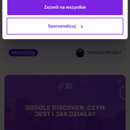
Zezwól na wszystkie
Jakie są typy reklam Meta Ads? Formaty
Spersonalizuj
na 2026
Marketing
Wiktoria Władarz