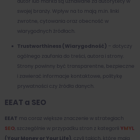
autor lub marka są uznawane za autorytety w
swojej branży. Wpływ na to mają m.in. linki
zwrotne, cytowania oraz obecność w
wiarygodnych źródłach.
Trustworthiness (Wiarygodność)
– dotyczy
ogólnego zaufania do treści, autora i strony.
Strony powinny być transparentne, bezpieczne
i zawierać informacje kontaktowe, politykę
prywatności czy źródła danych.
EEAT a SEO
EEAT
ma coraz większe znaczenie w strategiach
SEO
, szczególnie w przypadku stron z kategorii
YMYL
(Your Money or Your Life)
, czyli takich, które mają