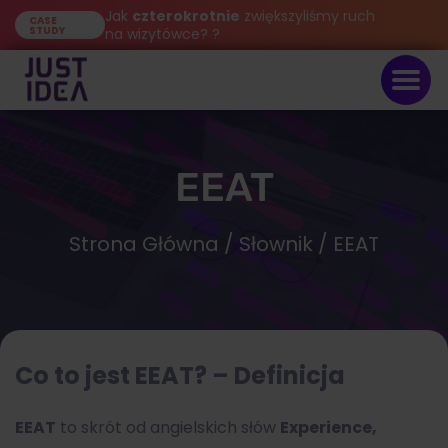
Jak
czterokrotnie
zwiększyliśmy ruch
CASE
STUDY
na wizytówce? ?
EEAT
Strona Główna
/
Słownik
/ EEAT
Co to jest
EEAT
? – Definicja
EEAT
to skrót od angielskich słów
Experience,