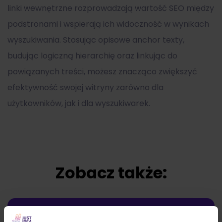
linki wewnętrzne rozprowadzają wartość SEO między
podstronami i wspierają ich widoczność w wynikach
wyszukiwania. Stosując opisowe anchor texty,
budując logiczną hierarchię oraz linkując do
powiązanych treści, możesz znacząco zwiększyć
efektywność swojej witryny zarówno dla
użytkowników, jak i dla wyszukiwarek.
Zobacz także: