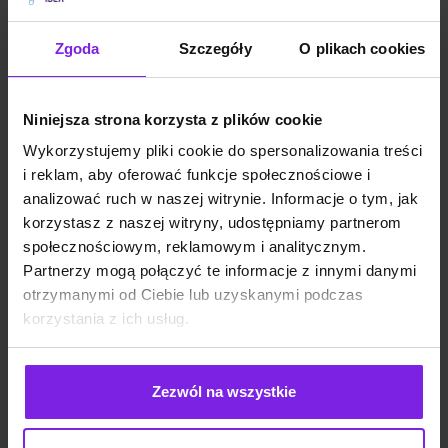
Zgoda
Szczegóły
O plikach cookies
Niniejsza strona korzysta z plików cookie
Wykorzystujemy pliki cookie do spersonalizowania treści
i reklam, aby oferować funkcje społecznościowe i
analizować ruch w naszej witrynie. Informacje o tym, jak
korzystasz z naszej witryny, udostępniamy partnerom
społecznościowym, reklamowym i analitycznym.
Sezonowość w e-commerce – jak
Partnerzy mogą połączyć te informacje z innymi danymi
planować SEO z wyprzedzeniem?
otrzymanymi od Ciebie lub uzyskanymi podczas
korzystania z ich usług.
SEO
Małgorzata Walo
Zezwól na wszystkie