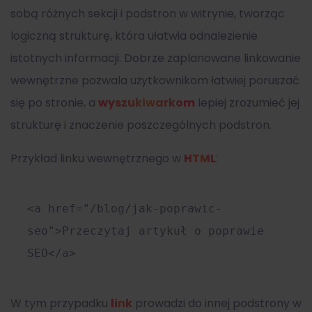
sobą różnych sekcji i podstron w witrynie, tworząc
logiczną strukturę, która ułatwia odnalezienie
istotnych informacji. Dobrze zaplanowane linkowanie
wewnętrzne pozwala użytkownikom łatwiej poruszać
się po stronie, a
wyszukiwarkom
lepiej zrozumieć jej
strukturę i znaczenie poszczególnych podstron.
Przykład linku wewnętrznego w
HTML
:
<
a
href
=
"/blog/jak-poprawic-
seo"
>
Przeczytaj artykuł o poprawie
SEO
</
a
>
W tym przypadku
link
prowadzi do innej podstrony w