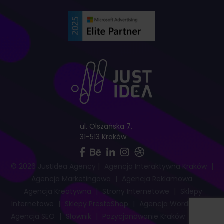
ul. Olszańska 7,
31-513 Kraków
© 2026 JustIdea Agency
|
Agencja Interaktywna Kraków
|
Agencja Marketingowa
|
Agencja Reklamowa
Agencja Kreatywna
|
Strony Internetowe
|
Sklepy
Internetowe
|
Sklepy PrestaShop
|
Agencja WordPress
|
Agencja SEO
|
Słownik
|
Pozycjonowanie Kraków
|
Mapa