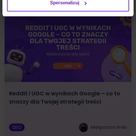
Spersonalizuj
Reddit i UGC w wynikach Google – co to
znaczy dla Twojej strategii treści
SEO
Małgorzata Walo