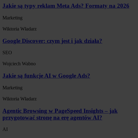
Jakie są typy reklam Meta Ads? Formaty na 2026
Marketing
Wiktoria Władarz
Google Discover: czym jest i jak działa?
SEO
Wojciech Wabno
Jakie są funkcje AI w Google Ads?
Marketing
Wiktoria Władarz
Agentic Browsing w PageSpeed Insights – jak
przygotować stronę na erę agentów AI?
AI