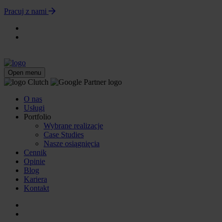
Pracuj z nami
Open menu
O nas
Usługi
Portfolio
Wybrane realizacje
Case Studies
Nasze osiągnięcia
Cennik
Opinie
Blog
Kariera
Kontakt