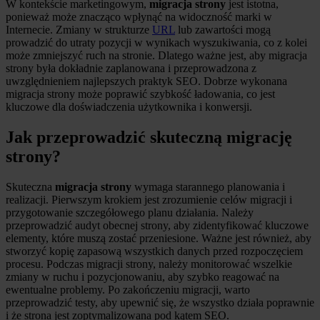
W kontekście marketingowym,
migracja strony
jest istotna,
ponieważ może znacząco wpłynąć na widoczność marki w
Internecie. Zmiany w strukturze
URL
lub zawartości mogą
prowadzić do utraty pozycji w wynikach wyszukiwania, co z kolei
może zmniejszyć ruch na stronie. Dlatego ważne jest, aby migracja
strony była dokładnie zaplanowana i przeprowadzona z
uwzględnieniem najlepszych praktyk SEO. Dobrze wykonana
migracja strony może poprawić szybkość ładowania, co jest
kluczowe dla doświadczenia użytkownika i konwersji.
Jak przeprowadzić skuteczną migrację
strony?
Skuteczna
migracja strony
wymaga starannego planowania i
realizacji. Pierwszym krokiem jest zrozumienie celów migracji i
przygotowanie szczegółowego planu działania. Należy
przeprowadzić audyt obecnej strony, aby zidentyfikować kluczowe
elementy, które muszą zostać przeniesione. Ważne jest również, aby
stworzyć kopię zapasową wszystkich danych przed rozpoczęciem
procesu. Podczas migracji strony, należy monitorować wszelkie
zmiany w ruchu i pozycjonowaniu, aby szybko reagować na
ewentualne problemy. Po zakończeniu migracji, warto
przeprowadzić testy, aby upewnić się, że wszystko działa poprawnie
i że strona jest zoptymalizowana pod kątem SEO.