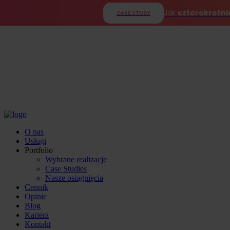
Jak
czterokrotni
CASE STUDY
O nas
Usługi
Portfolio
Wybrane realizacje
Case Studies
Nasze osiągnięcia
Cennik
Opinie
Blog
Kariera
Kontakt