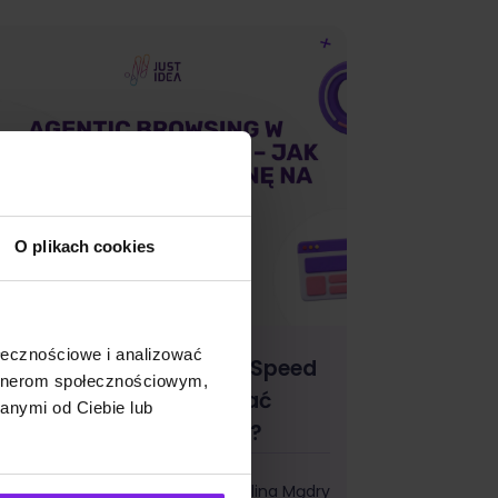
O plikach cookies
ołecznościowe i analizować
gentic Browsing w PageSpeed
artnerom społecznościowym,
nsights – jak przygotować
anymi od Ciebie lub
tronę na erę agentów AI?
I
Kalina Mądry