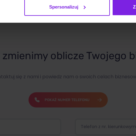
Spersonalizuj
Z
zmienimy oblicze Twojego b
taktuj się z nami i powiedz nam o swoich celach bizneso
POKAŻ NUMER TELEFONU