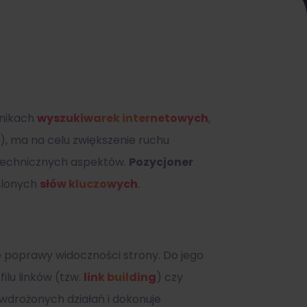
nikach
wyszukiwarek internetowych
,
), ma na celu zwiększenie ruchu
 technicznych aspektów.
Pozycjoner
ślonych
słów kluczowych
.
 poprawy widoczności strony. Do jego
ilu linków (tzw.
link building
) czy
wdrożonych działań i dokonuje