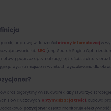
finicja
jące się poprawą widoczności
strony internetowej
w wy
 pozycjonowanie lub
SEO
(ang. Search Engine Optimization
netową poprzez optymalizację jej treści, struktury oraz
siągnąć wyższe miejsce w wynikach wyszukiwania dla okre
ozycjoner?
ków oraz algorytmy wyszukiwarek, aby stworzyć strategię
ich słów kluczowych,
optymalizacja treści
, budowa prof
 Dodatkowo,
pozycjoner
często monitoruje efektywność 