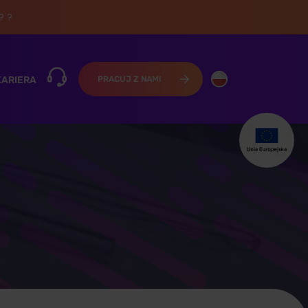
? ?
KARIERA
PRACUJ Z NAMI