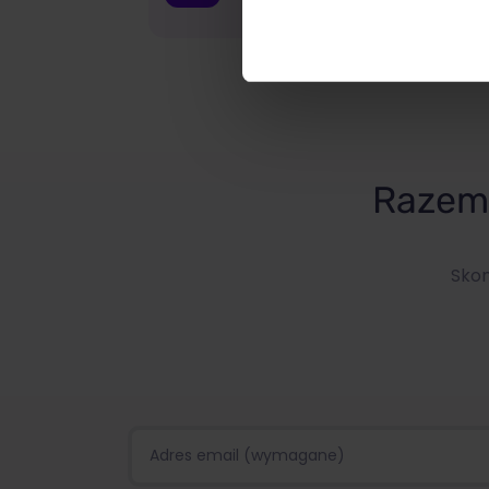
Razem 
Skon