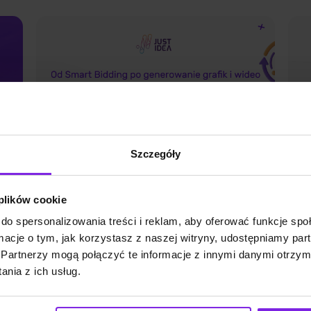
Szczegóły
 plików cookie
do spersonalizowania treści i reklam, aby oferować funkcje sp
k
Jakie są funkcje AI w Google
A
ormacje o tym, jak korzystasz z naszej witryny, udostępniamy p
Ads?
I
Partnerzy mogą połączyć te informacje z innymi danymi otrzym
s
nia z ich usług.
Marketing
A
bno
Wiktoria Władarz