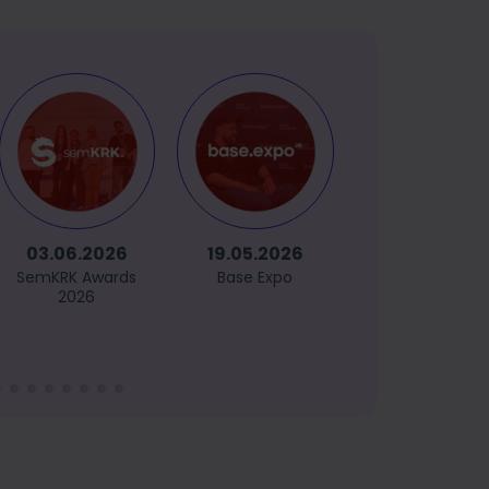
03.06.2026
19.05.2026
14.05.2026
SemKRK Awards
Base Expo
GetCommerc
2026
Sopot 2026
(powered
by GetRespons