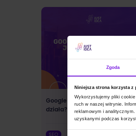
Zgoda
Niniejsza strona korzysta z
Wykorzystujemy pliki cookie 
Google Discover: czym jest i ja
ruch w naszej witrynie. Inf
działa?
reklamowym i analitycznym. 
uzyskanymi podczas korzysta
SEO
Wojciech Wa