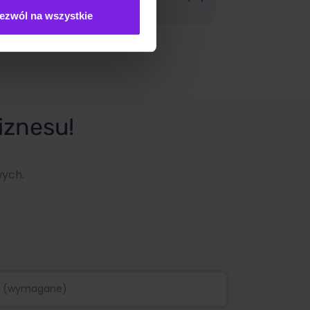
ezwól na wszystkie
iznesu!
wych.