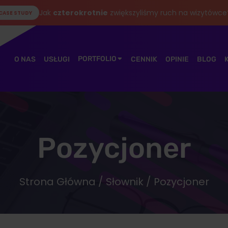
Jak
czterokrotnie
zwiększyliśmy ruch na wizytówce
CASE STUDY
PORTFOLIO
O NAS
USŁUGI
CENNIK
OPINIE
BLOG
Pozycjoner
Strona Główna
/
Słownik
/ Pozycjoner