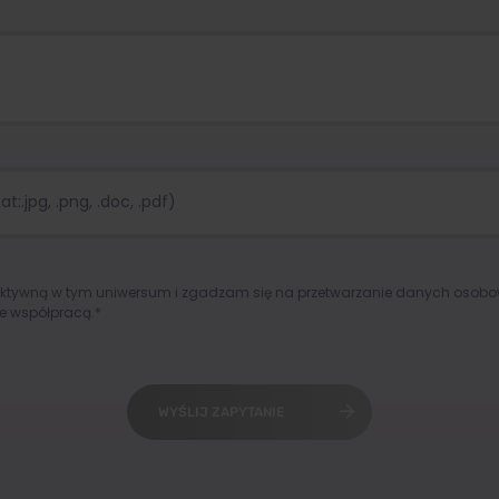
:.jpg, .png, .doc, .pdf)
aktywną w tym uniwersum i zgadzam się na przetwarzanie danych osob
e współpracą.*
WYŚLIJ ZAPYTANIE