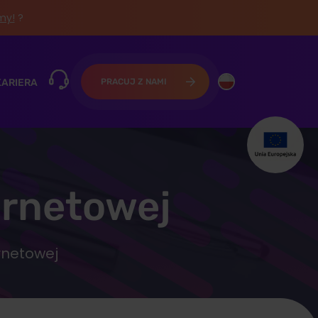
śmy!
?
KARIERA
PRACUJ Z NAMI
ernetowej
rnetowej