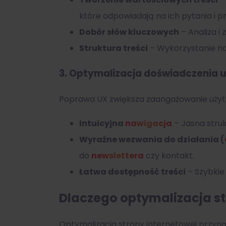
które odpowiadają na ich pytania i p
Dobór słów kluczowych
– Analiza i
Struktura treści
– Wykorzystanie nag
3.
Optymalizacja doświadczenia 
Poprawa UX zwiększa zaangażowanie użyt
Intuicyjna
nawigacja
– Jasna struk
Wyraźne wezwania do działania (
do
newslettera
czy kontakt.
Łatwa dostępność treści
– Szybkie
Dlaczego optymalizacja st
Optymalizacja strony internetowej przynosi