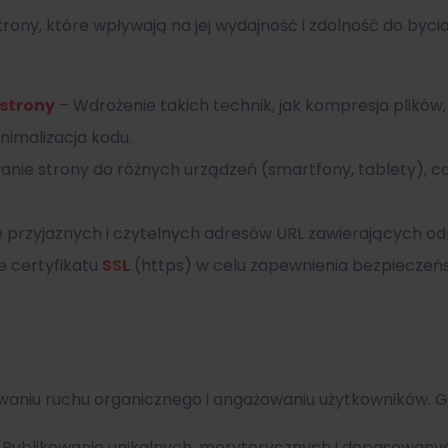
rony, które wpływają na jej wydajność i zdolność do byci
 strony
– Wdrożenie takich technik, jak kompresja plików,
nimalizacja kodu.
nie strony do różnych urządzeń (smartfony, tablety), co
 przyjaznych i czytelnych adresów URL zawierających od
 certyfikatu
SSL
(https) w celu zapewnienia bezpieczeń
aniu ruchu organicznego i angażowaniu użytkowników. Głó
 Publikowanie unikalnych, merytorycznych i dopasowany