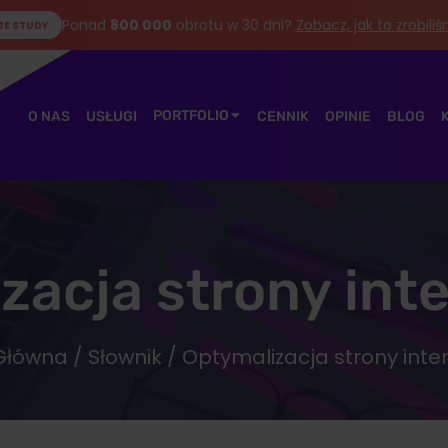
Ponad
800 000
obrotu w 30 dni?
Zobacz, jak to zrobili
SE STUDY
PORTFOLIO
O NAS
USŁUGI
CENNIK
OPINIE
BLOG
zacja strony int
Główna
/
Słownik
/ Optymalizacja strony inte