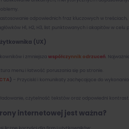
roblemy.
 zastosowanie odpowiednich fraz kluczowych w treściach,
łówków H1, H2, H3, list punktowanych i akapitów w celu po
użytkownika (UX)
kowników i zmniejsza
współczynnik odrzuceń
. Najważni
tura menu i łatwość poruszania się po stronie.
CTA
)
– Przyciski i komunikaty zachęcające do wykonania o
 ładowanie, czytelność tekstów oraz odpowiedni kontras
rony internetowej jest ważna?
 liczne korzyści dla firm i użytkowników: