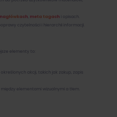
nagłówkach
,
meta tagach
i opisach.
prawy czytelności i hierarchii informacji.
ejsze elementy to:
kreślonych akcji, takich jak zakup, zapis
t między elementami wizualnymi a tłem.