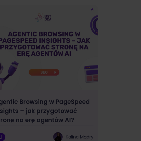
gentic Browsing w PageSpeed
nsights – jak przygotować
tronę na erę agentów AI?
I
Kalina Mądry