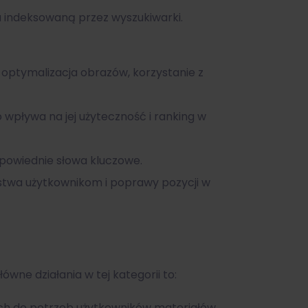
a indeksowaną przez wyszukiwarki.
 optymalizacja obrazów, korzystanie z
 wpływa na jej użyteczność i ranking w
powiednie słowa kluczowe.
stwa użytkownikom i poprawy pozycji w
wne działania w tej kategorii to:
ch do potrzeb użytkowników materiałów,