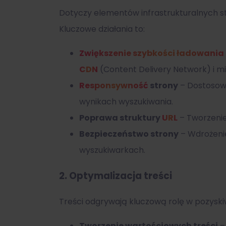
Dotyczy elementów infrastrukturalnych st
Kluczowe działania to:
Zwiększenie szybkości ładowania
CDN
(Content Delivery Network) i mi
Responsywność
strony
– Dostosowa
wynikach wyszukiwania.
Poprawa struktury
URL
– Tworzenie
Bezpieczeństwo strony
– Wdrożenie
wyszukiwarkach.
2.
Optymalizacja treści
Treści odgrywają kluczową rolę w pozyskiw
Tworzenie wartościowych treści
–