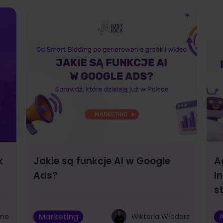
k
Jakie są funkcje AI w Google
A
Ads?
I
s
Marketing
A
bno
Wiktoria Władarz