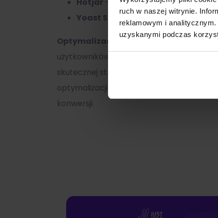
Hotjar
– Do analizy doświadczeń uży
ruch w naszej witrynie. Inf
Yoast SEO (dla
WordPressa
)
– Do o
reklamowym i analitycznym. 
uzyskanymi podczas korzysta
Optymalizacja strony internetowej
to 
użytkowników i osiąganie celów biznesowy
skutecznej strategii optymalizacyjnej wy
optymalizacji strony internetowej firmy 
konwersji.