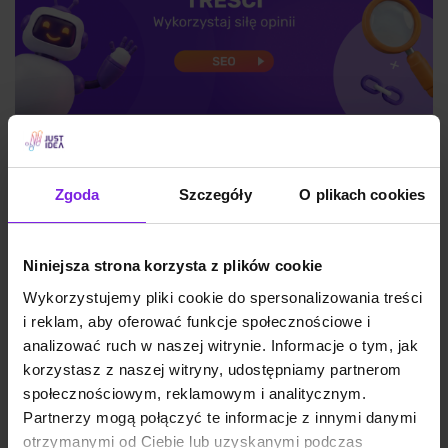
Reddit i UGC w wynikach Google – co to
znaczy dla Twojej strategii treści
Zgoda
Szczegóły
O plikach cookies
SEO
Małgorzata Walo
Niniejsza strona korzysta z plików cookie
Wykorzystujemy pliki cookie do spersonalizowania treści
i reklam, aby oferować funkcje społecznościowe i
analizować ruch w naszej witrynie. Informacje o tym, jak
korzystasz z naszej witryny, udostępniamy partnerom
społecznościowym, reklamowym i analitycznym.
Partnerzy mogą połączyć te informacje z innymi danymi
otrzymanymi od Ciebie lub uzyskanymi podczas