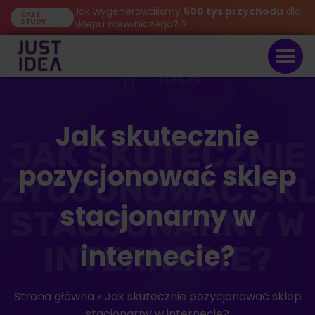
Jak wygenerowaliśmy
600 tys przychodu
dla
CASE
STUDY
sklepu obuwniczego? ?
Jak skutecznie
pozycjonować sklep
stacjonarny w
internecie?
Strona główna
»
Jak skutecznie pozycjonować sklep
stacjonarny w internecie?