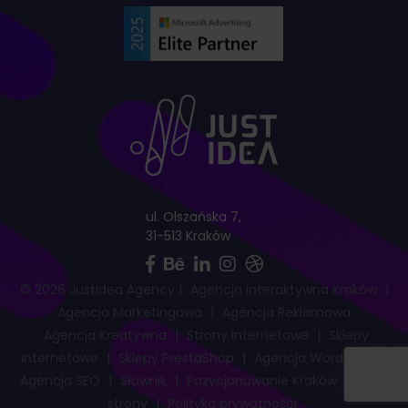
ul. Olszańska 7,
31-513 Kraków
© 2026 JustIdea Agency
|
Agencja Interaktywna Kraków
|
Agencja Marketingowa
|
Agencja Reklamowa
Agencja Kreatywna
|
Strony Internetowe
|
Sklepy
Internetowe
|
Sklepy PrestaShop
|
Agencja WordPress
|
Agencja SEO
|
Słownik
|
Pozycjonowanie Kraków
|
Mapa
strony
|
Polityka prywatności