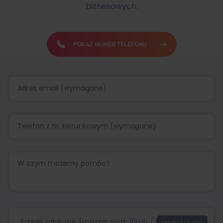
biznesowych.
POKAŻ NUMER TELEFONU
Prześlij załącznik (rozmiar max. 10mb / format:.jpg,