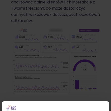
analizować opinie klientów i ich interakcje z
Twoimi treściami, co może dostarczyć
cennych wskazówek dotyczących oczekiwań
odbiorców.
Przykład rozbudowanego raportu dla
wizytówki Google