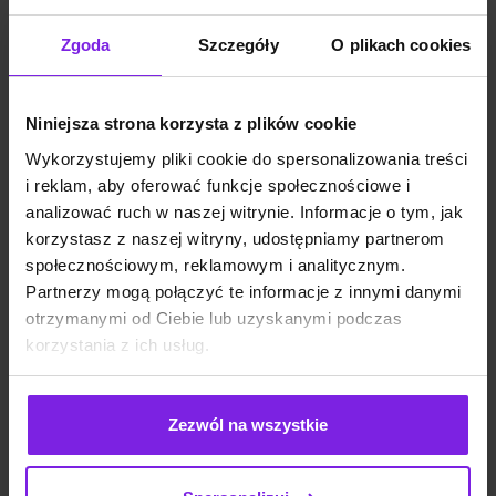
Podsumowanie
Zgoda
Szczegóły
O plikach cookies
Pozycjonowanie sklepu stacjonarnego
w
Niniejsza strona korzysta z plików cookie
internecie pozwala zwiększyć jego
rozpoznawalność i przyciągnąć więcej
Wykorzystujemy pliki cookie do spersonalizowania treści
klientów z okolicy. Wdrożenie odpowiednich
i reklam, aby oferować funkcje społecznościowe i
działań SEO, takich jak optymalizacja
analizować ruch w naszej witrynie. Informacje o tym, jak
korzystasz z naszej witryny, udostępniamy partnerom
wizytówki Google
, precyzyjny dobór słów
społecznościowym, reklamowym i analitycznym.
kluczowych oraz budowanie lokalnych treści,
Partnerzy mogą połączyć te informacje z innymi danymi
może znacząco poprawić widoczność
otrzymanymi od Ciebie lub uzyskanymi podczas
Twojego biznesu w sieci.
korzystania z ich usług.
Warto także dbać o recenzje klientów i
aktywność w mediach społecznościowych,
co dodatkowo zwiększa wiarygodność marki.
Zezwól na wszystkie
Skuteczna strategia SEO to długofalowy
proces, który wymaga systematycznych
działań. Jeśli zależy Ci na osiągnięciu lepszych