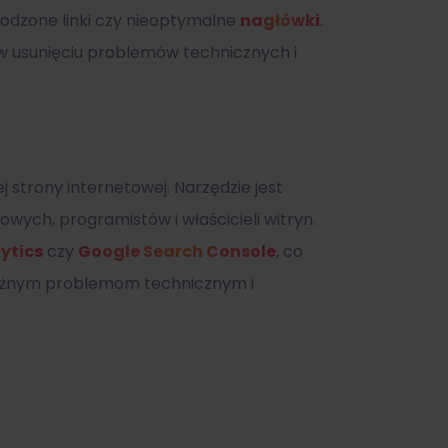
kodzone linki czy nieoptymalne
nagłówki
.
 usunięciu problemów technicznych i
 strony internetowej. Narzędzie jest
owych, programistów i właścicieli witryn.
ytics
czy
Google Search Console
, co
ważnym problemom technicznym i