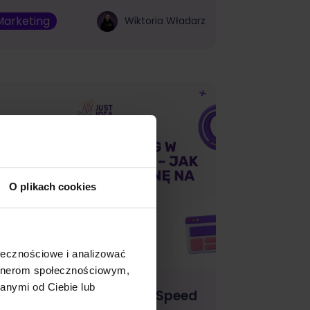
Marketing
Wiktoria Władarz
O plikach cookies
ołecznościowe i analizować
artnerom społecznościowym,
anymi od Ciebie lub
gentic Browsing w PageSpeed