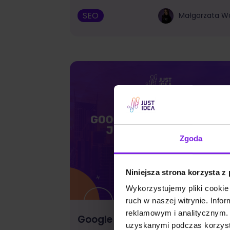
SEO
Małgorzata W
Zgoda
Niniejsza strona korzysta z
Wykorzystujemy pliki cookie 
ruch w naszej witrynie. Inf
reklamowym i analitycznym. 
Google Discover: czym jest i ja
uzyskanymi podczas korzysta