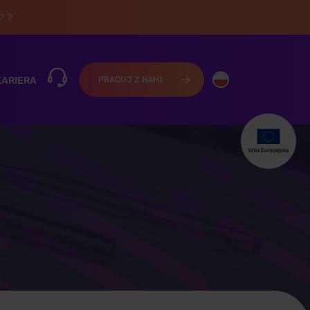
? ?
KARIERA
PRACUJ Z NAMI