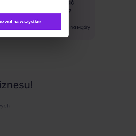
nsights – jak przygotować
tronę na erę agentów AI?
ezwól na wszystkie
I
Kalina Mądry
iznesu!
wych.