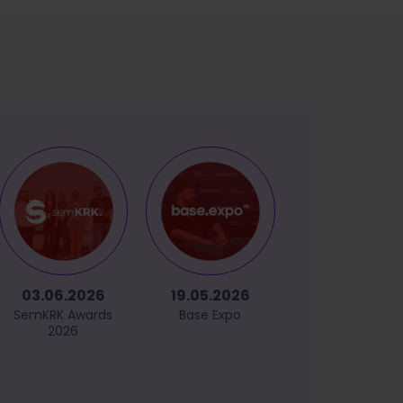
03.06.2026
19.05.2026
14.05.2026
SemKRK Awards
Base Expo
GetCommerc
2026
Sopot 2026
(powered
by GetRespons