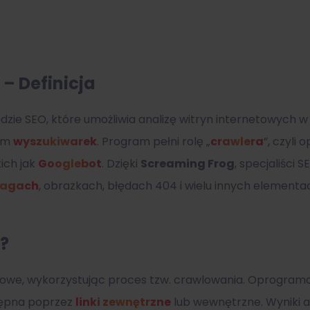
 – Definicja
ie SEO, które umożliwia analizę witryn internetowych 
tem
wyszukiwarek
. Program pełni rolę „
crawlera
”, czyli
ich jak
Googlebot
. Dzięki
Screaming Frog
, specjaliści
tagach
, obrazkach, błędach 404 i wielu innych elementa
?
etowe, wykorzystując proces tzw. crawlowania. Oprogram
stępna poprzez
linki zewnętrzne
lub wewnętrzne. Wyniki a