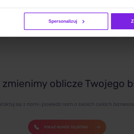
Ads?
I
s
Spersonalizuj
Z
Marketing
A
bno
Wiktoria Władarz
zmienimy oblicze Twojego b
taktuj się z nami i powiedz nam o swoich celach bizneso
POKAŻ NUMER TELEFONU