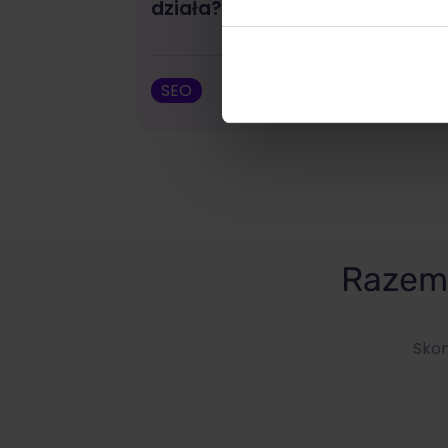
działa?
SEO
Wojciech Wa
Razem 
Skon