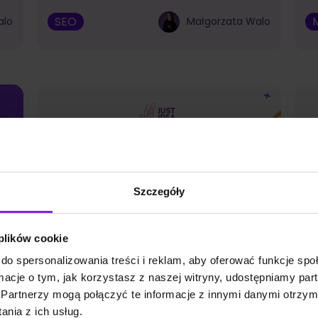
SEO
alo
Małgorzata Walo
Szczegóły
 plików cookie
do spersonalizowania treści i reklam, aby oferować funkcje sp
ormacje o tym, jak korzystasz z naszej witryny, udostępniamy p
Partnerzy mogą połączyć te informacje z innymi danymi otrzym
k
Jakie są funkcje AI w Google
A
nia z ich usług.