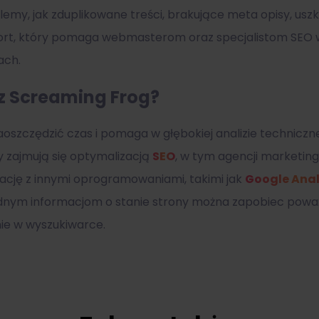
emy, jak zduplikowane treści, brakujące meta opisy, usz
rt, który pomaga webmasterom oraz specjalistom SEO w
ach.
z Screaming Frog?
oszczędzić czas i pomaga w głębokiej analizie technicznej
y zajmują się optymalizacją
SEO
, w tym agencji marketing
rację z innymi oprogramowaniami, takimi jak
Google Anal
ładnym informacjom o stanie strony można zapobiec po
ie w wyszukiwarce.