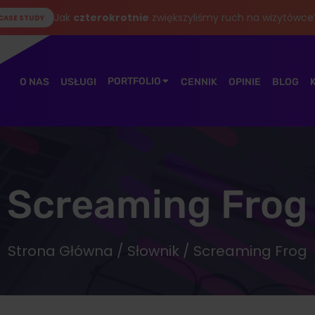
Jak
czterokrotnie
zwiększyliśmy ruch na wizytówce
CASE STUDY
PORTFOLIO
O NAS
USŁUGI
CENNIK
OPINIE
BLOG
Screaming Frog
Strona Główna
/
Słownik
/ Screaming Frog