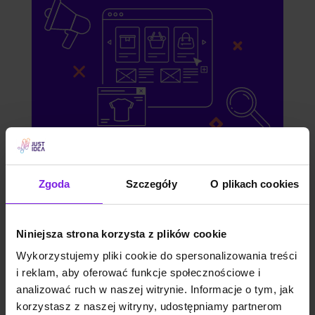
Pozycjonowanie w chatGPT oraz
Zgoda
Szczegóły
O plikach cookies
innych modelach LLM. Zwiększ
widoczność swojej firmy.
Niniejsza strona korzysta z plików cookie
Wykorzystujemy pliki cookie do spersonalizowania treści
WYŚLIJ ZAPYTANIE
i reklam, aby oferować funkcje społecznościowe i
analizować ruch w naszej witrynie. Informacje o tym, jak
korzystasz z naszej witryny, udostępniamy partnerom