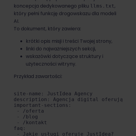
koncepcja dedykowanego pliku
,
llms.txt
który pełni funkcję drogowskazu dla modeli
AI.
To dokument, który zawiera:
krótki opis misji i treści Twojej strony,
linki do najważniejszych sekcji,
wskazówki dotyczące struktury i
użyteczności witryny.
Przykład zawartości:
site-name: JustIdea Agency

description: Agencja digital oferująca u
important-sections:

 - /oferta

 - /blog

 - /kontakt

faq:

 - Jakie usługi oferuje JustIdea?
