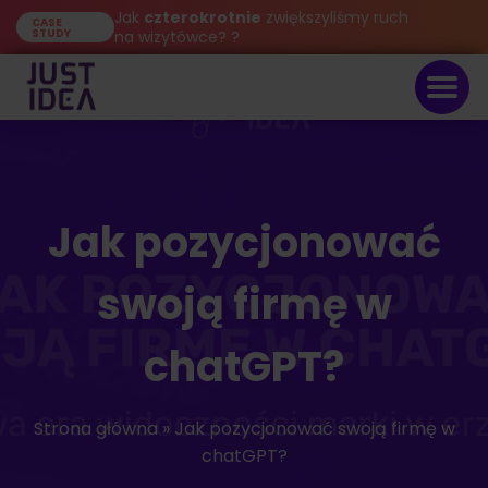
Jak
czterokrotnie
zwiększyliśmy ruch
CASE
STUDY
na wizytówce? ?
Jak pozycjonować
swoją firmę w
chatGPT?
Strona główna
»
Jak pozycjonować swoją firmę w
chatGPT?