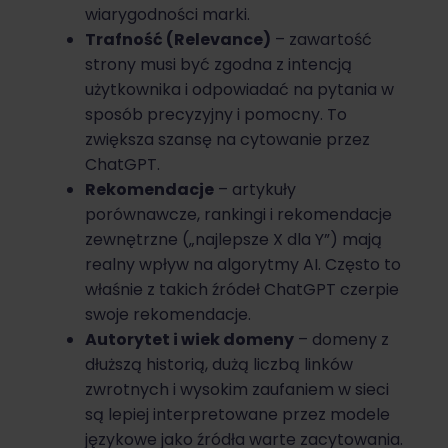
wiarygodności marki.
Trafność (Relevance)
– zawartość
strony musi być zgodna z intencją
użytkownika i odpowiadać na pytania w
sposób precyzyjny i pomocny. To
zwiększa szansę na cytowanie przez
ChatGPT.
Rekomendacje
– artykuły
porównawcze, rankingi i rekomendacje
zewnętrzne („najlepsze X dla Y”) mają
realny wpływ na algorytmy AI. Często to
właśnie z takich źródeł ChatGPT czerpie
swoje rekomendacje.
Autorytet i wiek domeny
– domeny z
dłuższą historią, dużą liczbą linków
zwrotnych i wysokim zaufaniem w sieci
są lepiej interpretowane przez modele
językowe jako źródła warte zacytowania.