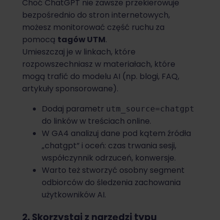
Choć ChatGPT nie zawsze przekierowuje
bezpośrednio do stron internetowych,
możesz monitorować część ruchu za
pomocą
tagów UTM
.
Umieszczaj je w linkach, które
rozpowszechniasz w materiałach, które
mogą trafić do modelu AI (np. blogi, FAQ,
artykuły sponsorowane).
Dodaj parametr
utm_source=chatgpt
do linków w treściach online.
W GA4 analizuj dane pod kątem źródła
„chatgpt” i oceń: czas trwania sesji,
współczynnik odrzuceń, konwersje.
Warto też stworzyć osobny segment
odbiorców do śledzenia zachowania
użytkowników AI.
2. Skorzystaj z narzędzi typu