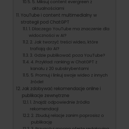
5. Miksuj content evergreen z
aktualnościami
YouTube i content multimedialny w
strategii pod ChatGPT
1. Dlaczego YouTube ma znaczenie dla
widoczności w AI?
2. Jak tworzyć treści wideo, które
trafiają do AI?
3. Gdzie publikować poza YouTube?
4. Przykład: ranking w ChatGPT z
kanału z 20 subskrybentami
5. Promuj i linkuj swoje wideo z innych
źródeł
Jak zdobywać rekomendacje online i
publikacje zewnętrzne
1. Znajdź odpowiednie źródła
rekomendacji
2. Zbuduj relacje zanim poprosisz o
publikację
3. Przygotuj mocną ofertę redakcyjną