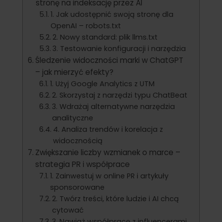
stronę na indeksację przez AI
1. Jak udostępnić swoją stronę dla
OpenAI – robots.txt
2. Nowy standard: plik llms.txt
3. Testowanie konfiguracji i narzędzia
Śledzenie widoczności marki w ChatGPT
– jak mierzyć efekty?
1. Użyj Google Analytics z UTM
2. Skorzystaj z narzędzi typu ChatBeat
3. Wdrażaj alternatywne narzędzia
analityczne
4. Analiza trendów i korelacja z
widocznością
Zwiększanie liczby wzmianek o marce –
strategia PR i współprace
1. Zainwestuj w online PR i artykuły
sponsorowane
2. Twórz treści, które ludzie i AI chcą
cytować
3. Nawiąż współpracę z influencerami