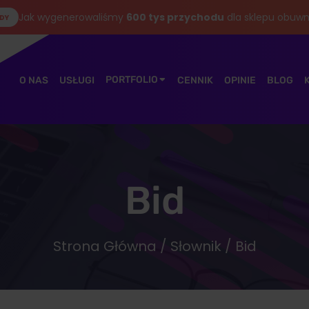
Jak wygenerowaliśmy
600 tys przychodu
dla sklepu obuwn
DY
PORTFOLIO
O NAS
USŁUGI
CENNIK
OPINIE
BLOG
Bid
Strona Główna
/
Słownik
/ Bid