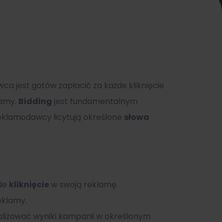
wca jest gotów zapłacić za każde kliknięcie
lamy.
Bidding
jest fundamentalnym
reklamodawcy licytują określone
słowa
żde
kliknięcie
w swoją reklamę.
eklamy.
lizować wyniki kampanii w określonym