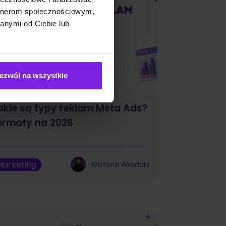
artnerom społecznościowym,
anymi od Ciebie lub
ezwól na wszystkie
akie są typy reklam Meta Ads?
ormaty na 2026
Marketing
Wiktoria Władarz