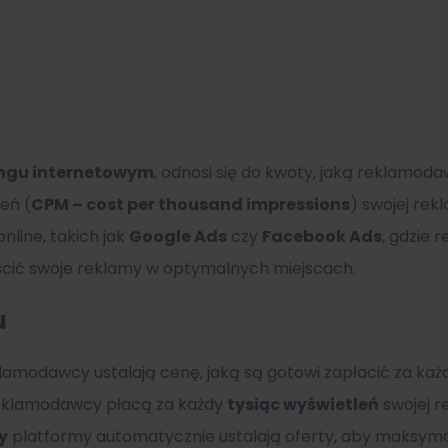
ngu
internetowym
, odnosi się do kwoty, jaką reklamoda
leń (
CPM – cost per thousand impressions
) swojej rek
line, takich jak
Google Ads
czy
Facebook Ads
, gdzie 
ścić swoje reklamy w optymalnych miejscach.
u
lamodawcy ustalają cenę, jaką są gotowi zapłacić za ka
klamodawcy płacą za każdy
tysiąc wyświetleń
swojej r
y
platformy automatycznie ustalają oferty, aby maksyma