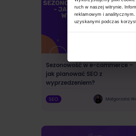
ruch w naszej witrynie. Inf
reklamowym i analitycznym. 
uzyskanymi podczas korzysta
Sezonowość w e-commerce –
jak planować SEO z
wyprzedzeniem?
SEO
Małgorzata W