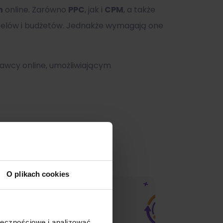
h
online. Zarówno
PPC
, jak i
CPM
, a także
h celów i budżetów. Jednakże wymagają one
awcy online, umożliwiającym
O plikach cookies
ołecznościowe i analizować