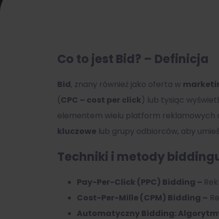
Co to jest Bid? – Definicja
Bid
, znany również jako oferta w
marketi
(
CPC – cost per click
) lub tysiąc wyświet
elementem wielu platform reklamowych on
kluczowe
lub grupy odbiorców, aby umie
Techniki i metody bidding
Pay-Per-Click (PPC) Bidding –
Rek
Cost-Per-Mille (CPM) Bidding –
Re
Automatyczny Bidding:
Algorytm