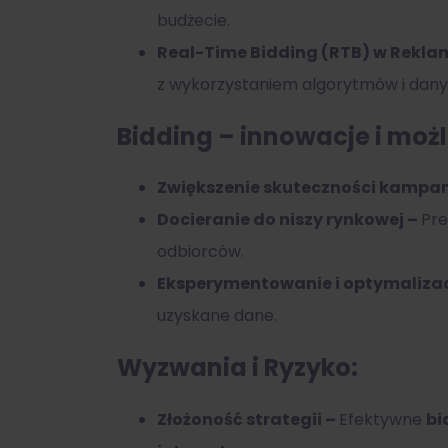
budżecie.
Real-Time Bidding (RTB) w Rekl
z wykorzystaniem algorytmów i dany
Bidding – innowacje i moż
Zwiększenie skuteczności kampan
Docieranie do niszy rynkowej –
Pre
odbiorców.
Eksperymentowanie i optymaliza
uzyskane dane.
Wyzwania i Ryzyko:
Złożoność strategii –
Efektywne
bi