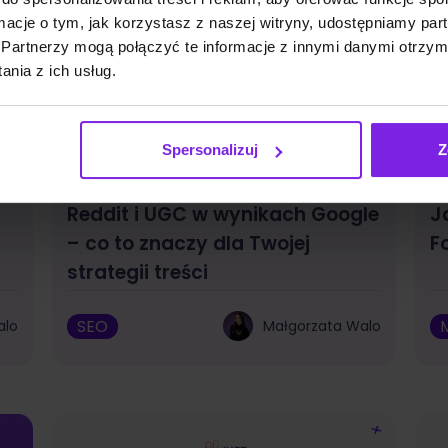
ormacje o tym, jak korzystasz z naszej witryny, udostępniamy p
Partnerzy mogą połączyć te informacje z innymi danymi otrzym
nia z ich usług.
Spersonalizuj
Z
Reddit i UGC w wynikach Google
J
– co to znaczy dla Twojej
F
strategii treści
SEO
alo
Małgorzata Walo