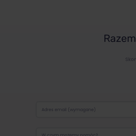
Razem 
Skon