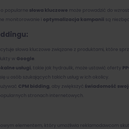
 o popularne
słowa kluczowe
może prowadzić do wzrost
ne monitorowanie i
optymalizacja kampanii
są niezbęd
iddingu:
icytuje słowa kluczowe związane z produktami, które spr
dukty w
Google
.
okalne usługi
, takie jak hydraulik, może ustawić oferty
PP
się u osób szukających takich usług w ich okolicy.
 używać
CPM bidding
, aby zwiększyć
świadomość swoje
opularnych stronach internetowych.
zowym elementem, który umożliwia reklamodawcom skut