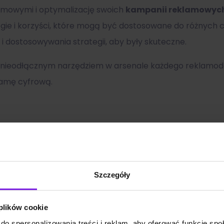
amowymi i optymalizację swoich
kampanii reklamowyc
ategie i korzyści, które mogą być dostosowane do różnyc
i dostosowywania strategii, aby były skuteczne.
 nieodłącznym narzędziem w arsenale każdego reklamod
lamę cyfrową.
Zobacz także:
Szczegóły
 plików cookie
do spersonalizowania treści i reklam, aby oferować funkcje sp