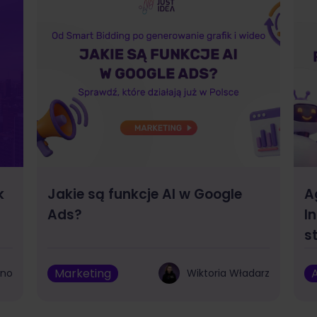
k
Jakie są funkcje AI w Google
A
Ads?
I
s
Marketing
A
bno
Wiktoria Władarz