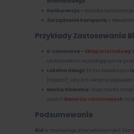
internetowego
.
Konkurencja –
Wysoka konkurencja
Zarządzanie kampanią –
Nieustan
Przykłady Zastosowania B
E-commerce –
Sklep internetowy
l
użytkownikom wyszukującym te pro
Lokalne Usługi:
Firma świadcząca
l
[miasto]”, aby ich reklama pojawiała 
Marka Globalna:
Duża marka może
swoich
banerów reklamowych
na p
Podsumowanie
Bid
w marketingu internetowym jest kluc