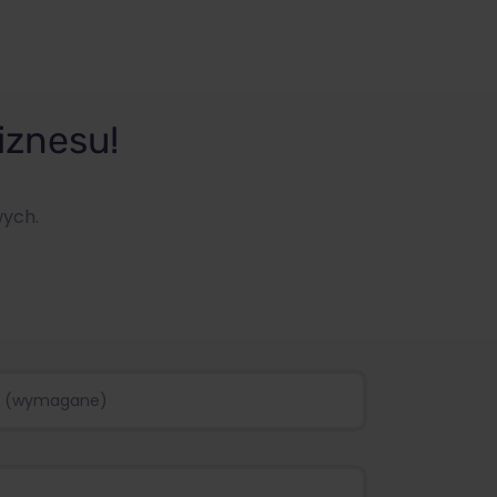
iznesu!
wych.