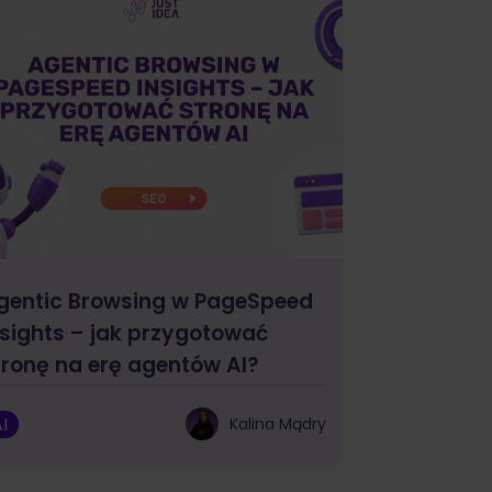
gentic Browsing w PageSpeed
nsights – jak przygotować
tronę na erę agentów AI?
I
Kalina Mądry