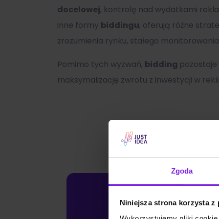
docelowej
, kontrolę nad wydatkami rekl
inne formy
biddingu
, oferują różne str
zrozumienia rynku, stałego monitorowania 
Pomimo tych wyzwań,
bidding
pozostaje
maksymalizację zwrotu z inwestycji w rek
Zgoda
Niniejsza strona korzysta z
Wykorzystujemy pliki cookie 