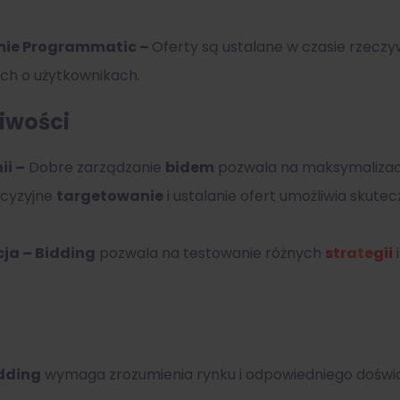
amie Programmatic –
Oferty są ustalane w czasie rzeczy
ch o użytkownikach.
liwości
ii –
Dobre zarządzanie
bidem
pozwala na maksymalizację
cyzyjne
targetowanie
i ustalanie ofert umożliwia skute
cja –
Bidding
pozwala na testowanie różnych
strategii
dding
wymaga zrozumienia rynku i odpowiedniego doświ