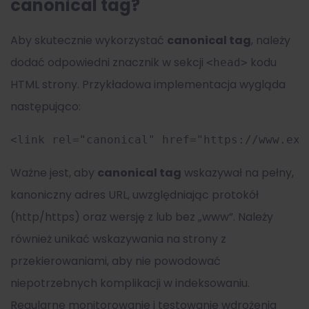
canonical tag?
Aby skutecznie wykorzystać
canonical tag
, należy
dodać odpowiedni znacznik w sekcji
kodu
<head>
HTML strony. Przykładowa implementacja wygląda
następująco:
<link rel="canonical" href="https://www.exa
Ważne jest, aby
canonical tag
wskazywał na pełny,
kanoniczny adres URL, uwzględniając protokół
(http/https) oraz wersję z lub bez „www”. Należy
również unikać wskazywania na strony z
przekierowaniami, aby nie powodować
niepotrzebnych komplikacji w indeksowaniu.
Regularne monitorowanie i testowanie wdrożenia