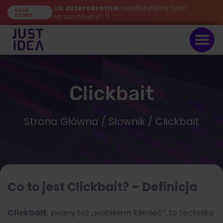
Jak
czterokrotnie
zwiększyliśmy ruch
CASE
STUDY
na wizytówce? ?
Clickbait
Strona Główna
/
Słownik
/ Clickbait
Co to jest Clickbait? – Definicja
Clickbait
, zwany też „wabikiem kliknięć”, to technika