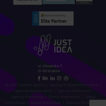
ul. Olszańska 7,
31-513 Kraków
© 2026 JustIdea Agency
|
Agencja Interaktywna Kraków
|
Agencja Marketingowa
|
Agencja Reklamowa
Agencja Kreatywna
|
Strony Internetowe
|
Sklepy
Internetowe
|
Sklepy PrestaShop
|
Agencja WordPress
|