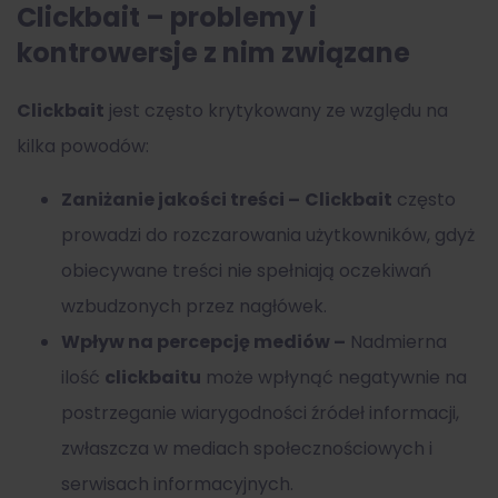
Clickbait – problemy i
kontrowersje z nim związane
Clickbait
jest często krytykowany ze względu na
kilka powodów:
Zaniżanie jakości treści –
Clickbait
często
prowadzi do rozczarowania użytkowników, gdyż
obiecywane treści nie spełniają oczekiwań
wzbudzonych przez nagłówek.
Wpływ na percepcję mediów –
Nadmierna
ilość
clickbaitu
może wpłynąć negatywnie na
postrzeganie wiarygodności źródeł informacji,
zwłaszcza w mediach społecznościowych i
serwisach informacyjnych.