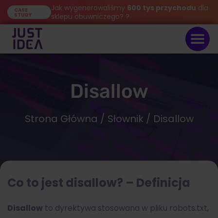
Jak wygenerowaliśmy
600 tys przychodu
dla
CASE
STUDY
sklepu obuwniczego? ?
Disallow
Strona Główna
/
Słownik
/ Disallow
Co to jest disallow? – Definicja
Disallow
to dyrektywa stosowana w pliku robots.txt,