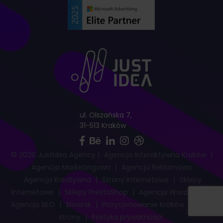
ul. Olszańska 7,
31-513 Kraków
© 2026 JustIdea Agency
|
Agencja Interaktywna Kraków
|
Agencja Marketingowa
|
Agencja Reklamowa
Agencja Kreatywna
|
Strony Internetowe
|
Sklepy
Internetowe
|
Sklepy PrestaShop
|
Agencja WordPress
|
Agencja SEO
|
Słownik
|
Pozycjonowanie Kraków
|
Mapa
strony
|
Polityka prywatności