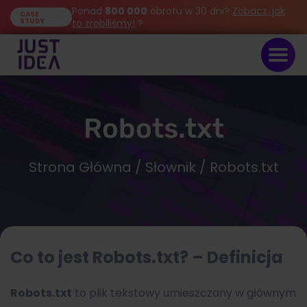
Ponad
800 000
obrotu w 30 dni?
Zobacz, jak
CASE
STUDY
to zrobiliśmy!
?
Robots.txt
Strona Główna
/
Słownik
/ Robots.txt
Co to jest Robots.txt? – Definicja
Robots.txt
to plik tekstowy umieszczany w głównym