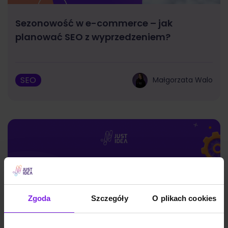
Sezonowość w e-commerce – jak
planować SEO z wyprzedzeniem?
SEO
Małgorzata Walo
Zgoda
Szczegóły
O plikach cookies