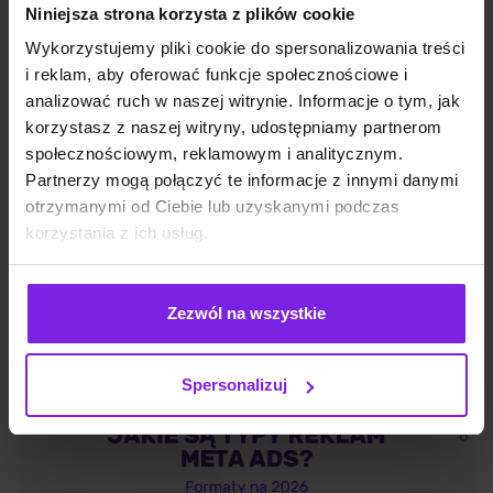
Niniejsza strona korzysta z plików cookie
Wykorzystujemy pliki cookie do spersonalizowania treści
i reklam, aby oferować funkcje społecznościowe i
Reddit i UGC w wynikach Google – co to
analizować ruch w naszej witrynie. Informacje o tym, jak
korzystasz z naszej witryny, udostępniamy partnerom
znaczy dla Twojej strategii treści
społecznościowym, reklamowym i analitycznym.
Partnerzy mogą połączyć te informacje z innymi danymi
otrzymanymi od Ciebie lub uzyskanymi podczas
SEO
Małgorzata Walo
korzystania z ich usług.
Zezwól na wszystkie
Spersonalizuj