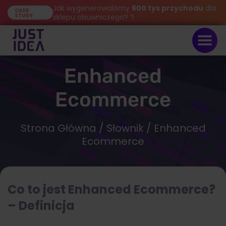
Jak wygenerowaliśmy
600 tys przychodu
dla
CASE
STUDY
sklepu obuwniczego? ?
Enhanced
Ecommerce
Strona Główna
/
Słownik
/ Enhanced
Ecommerce
Co to jest Enhanced Ecommerce?
– Definicja