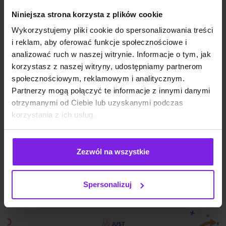
Niniejsza strona korzysta z plików cookie
Wykorzystujemy pliki cookie do spersonalizowania treści
i reklam, aby oferować funkcje społecznościowe i
analizować ruch w naszej witrynie. Informacje o tym, jak
korzystasz z naszej witryny, udostępniamy partnerom
społecznościowym, reklamowym i analitycznym.
Partnerzy mogą połączyć te informacje z innymi danymi
otrzymanymi od Ciebie lub uzyskanymi podczas
Google Discover: czym jest i jak działa?
korzystania z ich usług.
Zezwól na wszystkie
SEO
Wojciech Wabno
Spersonalizuj