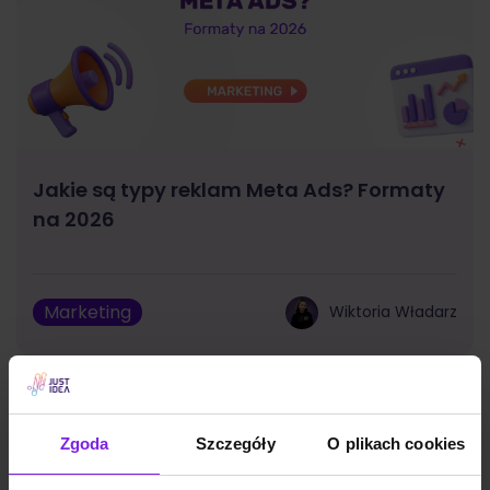
Jakie są typy reklam Meta Ads? Formaty
na 2026
Marketing
Wiktoria Władarz
Zgoda
Szczegóły
O plikach cookies